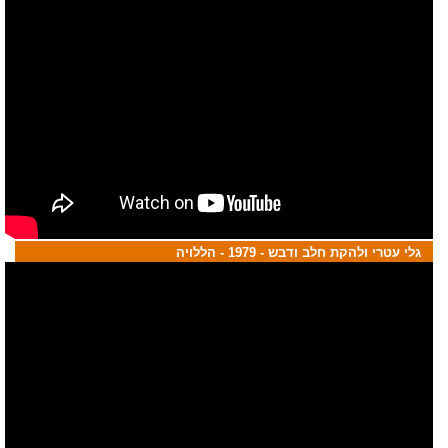
גלי עטרי ולהקת חלב ודבש - 1979 - הללויה