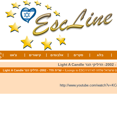
ה
|
|
|
|
|
|
בלוג
סקרים
אלבומים
קישורים
צ'אט
ל
Light 
ישראל שלחה לאירוויזיוILsongs to ESC
>
שרית חדד - 2002- הדליקי הנר Light A Candle
http://www.youtube.com/watch?v=