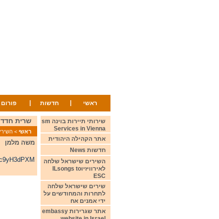
|
|
ראשי
חדשות
פורום
שרית חדד - 2002- הדליקי הנר A Candle
שירותי תיירות בוינה sm
Services in Vienna
ראשי
>
השירים ש
אתר הקהילה היהודית
משה מלמן
חדשות News
KCc9yH3dPXM
השירים שישראל שלחה
לאירוויזיוILsongs to
ESC
שירים שישראל שלחה
לתחרות והמחודשים על
ידי אמנים אח
אתר שגרירות embassy
website in Israel