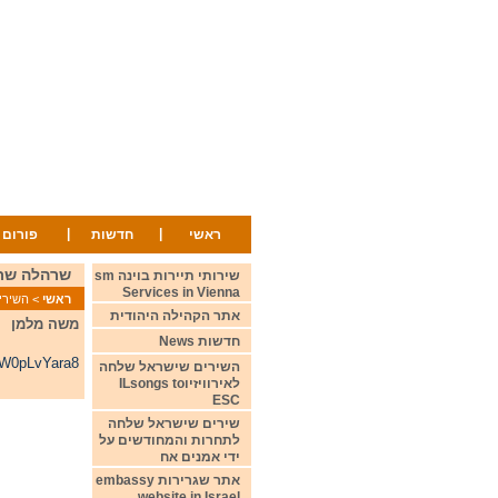
|
|
ראשי
חדשות
פורום
שרהלה שרון ולה
שירותי תיירות בוינה sm
Services in Vienna
ראשי
>
השירים ש
אתר הקהילה היהודית
משה מלמן
חדשות News
BW0pLvYara8
השירים שישראל שלחה
לאירוויזיוILsongs to
ESC
שירים שישראל שלחה
לתחרות והמחודשים על
ידי אמנים אח
אתר שגרירות embassy
website in Israel