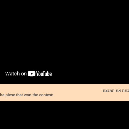
יכתה את המנצח
the piese that won the contest: