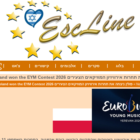
ה
|
|
|
|
|
|
בלוג
סקרים
אלבומים
קישורים
צ'אט
ל
רוויזיון המוזיקאים הצעירים 2026 Poland won the EYM Contest
>
פולין ניצחה את תחרות אירוויזיון המוזיקאים הצעירים 2026 Poland won the EYM Contest
את אירוויזיון הצעירים שהתקיים בירוואן בירת ארמניה. בתחרות השתתפו 11 מדינות.