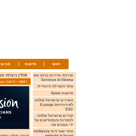
|
|
ראשי
חדשות
פורום
פולין ניצחה את תחרות אי
שירותי תיירות בוינה sm
Services in Vienna
ראשי
>
חדשות News
אתר הקהילה היהודית
חדשות News
השירים שישראל שלחה
לאירוויזיוILsongs to
ESC
שירים שישראל שלחה
לתחרות והמחודשים על
ידי אמנים אח
אתר שגרירות embassy
website in Israel
הערב פולין ניתחה 