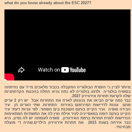
what do you know already about the ESC 2027?
מיותר לציין כי הזמרת הבולגריה התקבלה בכבוד מלאכים מייד עם נחיתתה
בסופיה בולגריה ולרגע בולגריה לא נחה והיא החלה בהכנות הקדחתניות
שלה לקראת תחרות אירוויזיון 2027.
כבר כמה ערים הביאו את נכונותן לארח את התחרות אבל יש רק 2 ערים
מהם עונות לדרישות המינימום באירוח התחרות. שתי הערים הן עיר
הבירה סופיה ועיר הקייט בורגם השוכנת בים השחור. לפי עניות דעתי עיר
הקייט בורגס דומה במאפייניה לעיר אילת ואין לה את התשתיות המתאימות
הנדרשות לארח תחרות ברמת האירווזיון. סופיה לעומתה יש לה נסיון. היא
כבר אירחה בשנת 2015 את תחרות אירוויזיון הילדים.שהיה די מוצלח
מבחינתי.