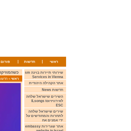
|
|
ראשי
חדשות
פורום
כשהמוזיקה דיברה oes on
שירותי תיירות בוינה sm
Services in Vienna
ראשי
>
חדשות ws
אתר הקהילה היהודית
חדשות News
השירים שישראל שלחה
לאירוויזיוILsongs to
ESC
שירים שישראל שלחה
לתחרות והמחודשים על
ידי אמנים אח
אתר שגרירות embassy
website in Israel