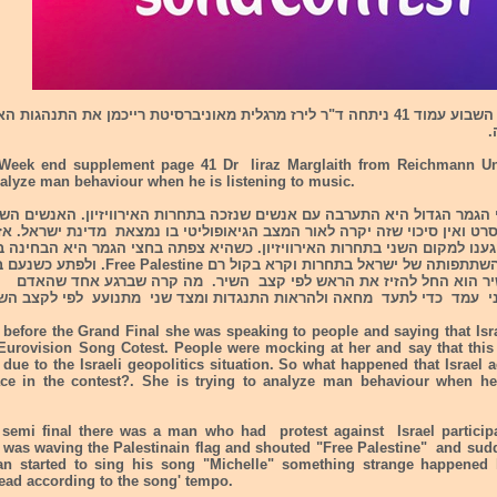
במעריב סוף השבוע עמוד 41 ניתחה ד"ר לירז מרגלית מאוניברסיטת רייכמן את התנהג
.
 Week end supplement page 41 Dr liraz Marglaith from Reichmann Un
nalyze man behaviour when he is listening to music.
 הגמר הגדול היא התערבה עם אנשים שנזכה בתחרות האירוויזיון. האנשים השי
רט ואין סיכוי שזה יקרה לאור המצב הגיאופוליטי בו נמצאת מדינת ישראל. א
ענו למקום השני בתחרות האירוויזיון. כשהיא צפתה בחצי הגמר היא הבחינה 
המפגין נגד השתתפותה של ישראל בתחרות וקרא בקול רם lestine
ר הוא החל להזיז את הראש לפי קצב השיר. מה קרה שברגע אחד שהאדם
ני עמד כדי לתעד מחאה ולהראות התנגדות ומצד שני מתנועע לפי לקצב ה
 before the Grand Final she was speaking to people and saying that Isr
 Eurovision Song Cotest. People were mocking at her and say that this 
due to the Israeli geopolitics situation. So what happened that Israel 
ce in the contest?. She is trying to analyze man behaviour when he
st semi final there was a man who had protest against Israel participa
e was waving the Palestinain flag and shouted "Free Palestine" and su
n started to sing his song "Michelle" something strange happened h
ead according to the song' tempo.