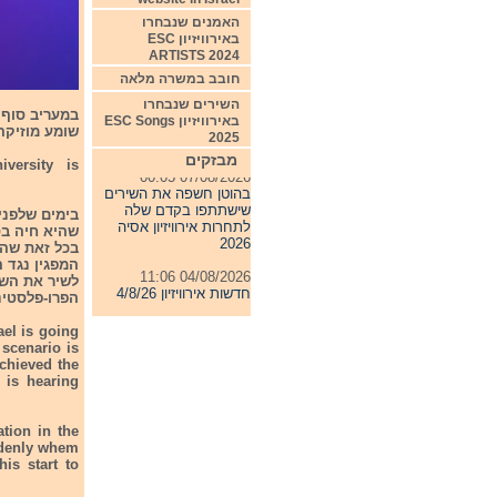
האמנים שנבחרו
באירוויזיון ESC
ARTISTS 2024
חובב במשרה מלאה
השירים שנבחרו
באירוויזיון ESC Songs
שומע מוזיקה
2025
מבזקים
iversity is
07/08/2026 00:05
בהוטן חשפה את השירים
שישתתפו בקדם שלה
בימים שלפני
לתחרות אירוויזיון אסיה
שהיא חיה בס
2026
בכל זאת שהג
04/08/2026 11:06
לשיר את השי
חדשות אירוויזיון 4/8/26
הפרו-פלסטי
31/07/2026 08:54
ael is going
תחרות אירוויזיון 2027
scenario is
achieved the
24/07/2026 19:32
 is hearing
חדשות אירוויזיון 24/7/26
tion in the
ddenly whem
is start to