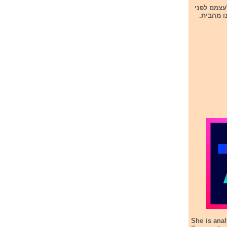
עצמם לפני
ו מהבית.
She is anal