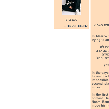
נעם ביתן
ות האדם כשהוא
לתמונות נוספות...
In Maariv-
trying to a
בו לה
ז מה קרה
באדם
Free Pa. ולפתע כשנעם ביתן החל
שיר?
In the days
to win the
impossible 
second pla
music.
In the fir
contest. H
Noam Betta
move his h