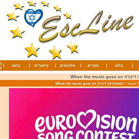
ה
|
|
|
|
|
|
בלוג
סקרים
אלבומים
קישורים
צ'אט
ל
When the music g
Ne
>
כשהמוזיקה דיברה When the music goes on