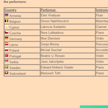
the performers:
Country
Performer
Instrum
Elen Virabyan
Flute
Armenia
Simon Nakhihovitch
Marimba
Belgium
Lakovos Kedaritis
Clarinet
Cyprus
Nora Lubbadova
Piano
Czechia
Moe Dierstein
Violin
Germany
Sonja Misina
Percuss
Latvia
Michal Stochel
Accordi
Poland
Beatriz Li Rosaio
Violin
Portugal
Jana Jakovljebic
Violin
Serbia
Edward Ahibeck Glader
Piano
Sweden
Manoush Toth
Piano
Switzerland