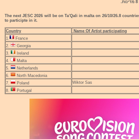
.
The next JESC 2026 will be on Ta'Qali in malta on 26/10/26.8 countrie
to participte in it.
Country
Name Of Artist participating
1.
France
2.
Georgia
3.
Ireland
4.
Malta
5.
Netherlands
6.
North Macedonia
Wiktor Sas
7.
Poland
8.
Portugal