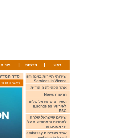
|
|
ראשי
חדשות
פורום
סדר המדינות המצבי
שירותי תיירות בוינה sm
Services in Vienna
ראשי
>
חדשות ws
אתר הקהילה היהודית
חדשות News
השירים שישראל שלחה
לאירוויזיוILsongs to
ESC
שירים שישראל שלחה
לתחרות והמחודשים על
ידי אמנים אח
אתר שגרירות embassy
website in Israel