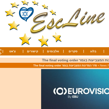
ה
|
|
|
|
|
|
בלוג
סקרים
אלבומים
קישורים
צ'אט
ל
עות בגמר The final voting order
Ne
>
סדר המדינות המצביעות בגמר The final voting order