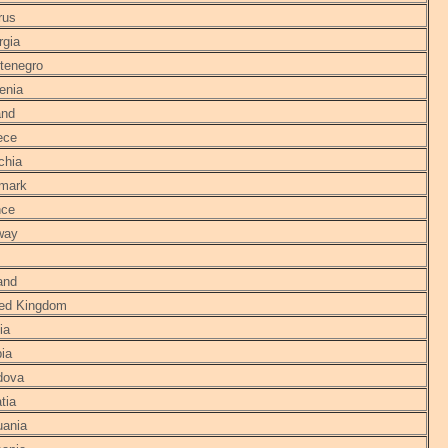
rus
gia
enegro
enia
and
ece
chia
mark
nce
way
and
ed Kingdom
ia
ia
dova
tia
uania