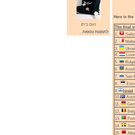
Here is the
נעם ביתן
The final 
לתמונות נוספות...
1.
Switz
2.
Malta
3.
Ukrai
4.
Luxe
5.
Bulga
6.
Azerb
7.
San M
8..
Esto
9.
Israel
10.
Austr
11.
Ger
12,
Bel
13.
Port
14.
Swe
15.
Alba