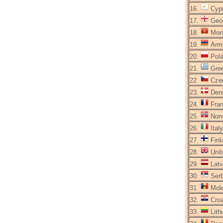
16.
Cyp
17.
Geor
18.
Mont
19.
Arm
20.
Pol
21.
Gre
22.
Cze
23.
Den
24.
Fra
25.
Nor
26.
Italy
27.
Finl
28.
Unit
29.
Latv
30.
Serb
31.
Mol
32.
Croa
33.
Lith