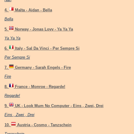
4.
Malta - Aidan - Bella
Bella
5.
Norway - Jonas Lovv - Ya Ya Ya
Ya Ya Ya
6.
Italy - Sal Da Vinci - Per Sempre Si
Per Sempre Si
7.
Germany - Sarah Engels - Fire
Fire
8.
France - Monroe - Regarde!
Regarde!
9.
UK - Look Mum No Computer - Eins , Zwei, Drei
Eins , Zwei , Drei
10.
Austria - Cosmo - Tanzschein
Tanzschein