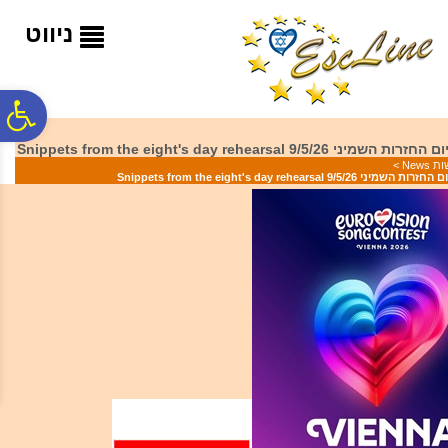
לתפריט
לתוכן
לתפריט
אתר
המרכזי
נגישות
ניווט
פ
9/5/26 Snippets from the eight's day rehearsal
 News
>
סר
9/5/2 Snippets from the eight's day rehearsal
נג