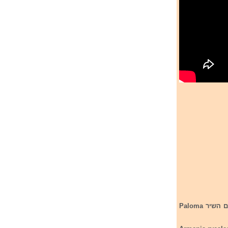
ארמניה חשפה את שירה לתחרות אירוויזיון 2026. השנה ארמניה מיוצגת על ידי הזמר סימון עם השיר Paloma