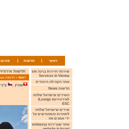
|
|
ראשי
חדשות
פורום
חדשות אירוויזיון 11/3/26 ision News
שירותי תיירות בוינה sm
Services in Vienna
ראשי
>
חדשות News
אתר הקהילה היהודית
שוויץ ,
צ'כיה
חדשות News
השירים שישראל שלחה
לאירוויזיוILsongs to
ESC
שירים שישראל שלחה
לתחרות והמחודשים על
ידי אמנים אח
אתר שגרירות embassy
website in Israel