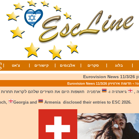
ה
|
|
|
|
|
|
בלוג
סקרים
אלבומים
קישורים
צ'אט
ל
Eurov
>
חדשות אירוויזיון 11/3/26 Eurovision News
 ,
גיאורגיה ו-
ארמניה חושפות היום את השירים שלהם לקראת תחרות אירוויזי
ech,
Georgia and
Armenia disclosed their entries to ESC 2026.