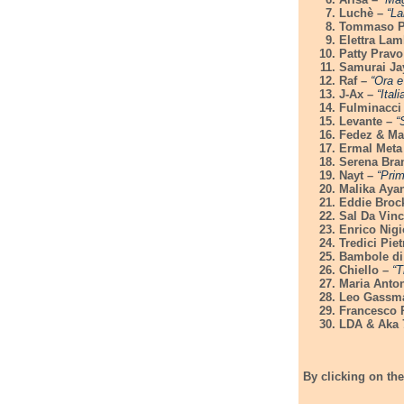
Luchè –
“La
Tommaso P
Elettra La
Patty Pravo
Samurai Ja
Raf
–
“Ora e
J-Ax –
“Ital
Fulminacci
Levante –
“
Fedez & Ma
Ermal Meta
Serena Bra
Nayt –
“Pri
Malika Aya
Eddie Broc
Sal Da Vinc
Enrico Nigio
Tredici Pie
Bambole di
Chiello –
“T
Maria Anto
Leo Gassm
Francesco 
LDA & Aka 
By clicking on th