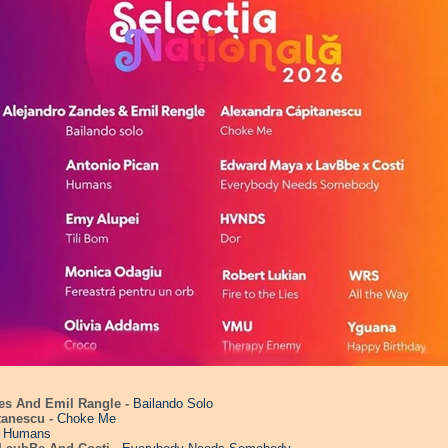
des And Emil Rangle -
Bailando Solo
tanescu -
Choke Me
-
Humans