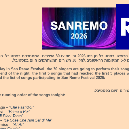
ו 2026 ובו יופיעו 30 השירים. המתחרחם בפסטיבל. בסוף הערב יכריזו על
 day in San Remo Festival. the 30 singers are going to perform their songs
 end of the night the first 5 songs that had reached the first 5 places 
 the list of songs participating in San Remo Festival 2026:
להלן סדר הופעת השי
e running order of the songs tonight:
aga –
“Che Fastidio!”
avi –
“Prima o Poi”
i Piaci Tanto”
 –
“Le Cose Che Non Sai di Me”
Amico –
“AI AI”
ica Favola”