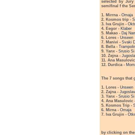
selected by Jury Pansel and Publ
semifinal f the Se
1. Mirrna -
Omaja
2. Kosmos trip -
S
3. Iva Grujin -
Okt
4. Eegor -
Klaber
5. Makao -
Daj Na
6. Lores -
Unseen
7. Manivi -
Svaki 
8. Bella -
Trampoli
9. Yanx -
Srusio S
10. Zejna -
Jugosla
11. Ana Masulovic
12. Durdica -
Mom
The 7 songs that g
1. Lores -
Unseen
2. Zajna -
Jugoslav
3. Yanx -
Srusio S
4. Ana Masulovic 
5. Kosmos Trip -
6. Mirna -
Omaja
7. Iva Grujin -
Otk
by clicking on th