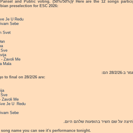
ic voting. (50%/50%)ץ Here are the 12 songs participating in the first
rbian preselection for ESC 2026:
ve Je U Redu
rivam Sebe
m Svet
Dan
na
i Sve
vija
 -
Zavoli Me
a Mala
o to final on 28/2/26 are:
ija
i Sve
-
Zavoli Me
Sve Je U Redu
rivam Sebe
ניתן לצפות על ידי לחיצה על שם השיר 
e song name you can see it's performance tonight.