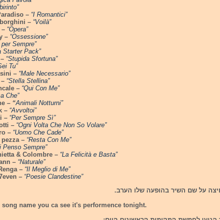
birinto”
aradiso –
“I Romantici”
mborghini –
“Voilà”
–
“Opera”
y –
“Ossessione”
 per Sempre”
ia Starter Pack”
 –
“Stupida Sfortuna”
Sei Tu”
sini –
“Male Necessario”
 –
“Stella Stellina”
ncale –
“Qui Con Me”
ma Che”
ne –
“
Animali Notturni”
k –
“Avvoltoi”
i –
“Per Sempre Sì”
tti
–
“Ogni Volta Che Non So Volare”
tro –
“Uomo Che Cade”
 pezza –
“Resta Con Me”
i Penso Sempre”
nietta & Colombre –
“La Felicità e Basta”
ann –
“Naturale”
Renga –
“Il Meglio di Me”
7even –
“Poesie Clandestine”
ניתן צפות על ידי לחיצה על שם השי
e song name you ca see it's performence tonight.
חמשת השירים אשר הגיעו לחמשת המקומו