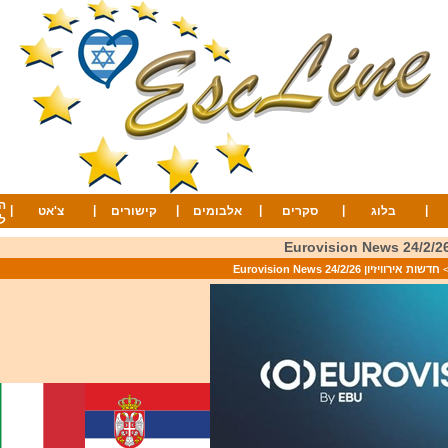
ף
|
|
|
|
|
|
צ'אט
קישורים
אלבומים
סקרים
בלוג
ם
חדשות אירוויזיון 24/2/26 Eurovision News