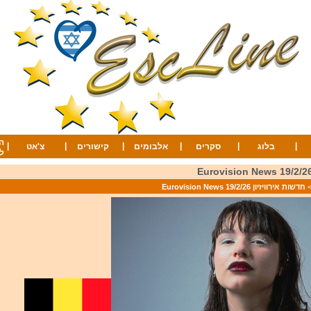
ה
|
|
|
|
|
|
בלוג
סקרים
אלבומים
קישורים
צ'אט
ל
חדשות אירוויזיון 19/2/26 Eurovision News