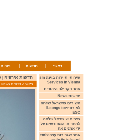
|
|
ראשי
חדשות
פורום
חדשות אירוויזיון 19/2/26 Eurovision News
שירותי תיירות בוינה sm
Services in Vienna
ראשי
>
חדשות News
>
אתר הקהילה היהודית
חדשות News
השירים שישראל שלחה
לאירוויזיוILsongs to
ESC
שירים שישראל שלחה
לתחרות והמחודשים על
ידי אמנים אח
אתר שגרירות embassy
website in Israel