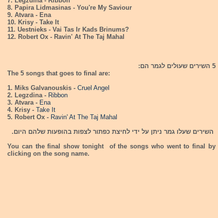
7. Legzdina - Ribbon
8. Papira Lidmasinas - You're My Saviour
9. Atvara - Ena
10. Krisy - Take It
11. Uestnieks - Vai Tas Ir Kads Brinums?
12. Robert Ox - Ravin' At The Taj Mahal
5 השירים שעולים לגמר הם:
The 5 songs that goes to final are:
1. Miks Galvanouskis -
Cruel Angel
2. Legzdina -
Ribbon
3. Atvara -
Ena
4. Krisy -
Take It
5. Robert Ox -
Ravin' At The Taj Mahal
השירים שעלו גמר ניתן על ידי לחיצת כפתור לצפות בהופעות שלהם היום.
You can the final show tonight of the songs who went to final by
clicking on the song name.