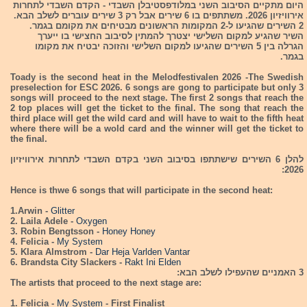
היום מתקיים הסיבוב השני במלודפסטיבלן השבדי - הקדם השבדי לתחרות
אירוויזיון 2026. משתתפים בו 6 שירים אבל רק 3 שירים עוברים לשלב הבא.
2 השירים שהגיעו ל-2 המקומות הראשונים מבטיחים את מקומם בגמר.
השיר שהגיע למקום השלישי יצטרך להמתין לסיבוב החצישי בו ייערך
הגרלה בין 5 השירים שהגיעו למקום השלישי והזוכה יבטיח את מקומו
בגמר.
Toady is the second heat in the Melodfestivalen 2026 -The Swedish
preselection for ESC 2026. 6 songs are gong to participate but only 3
songs will proceed to the next stage. The first 2 songs that reach the
2 top places will get the ticket to the final. The song that reach the
third place will get the wild card and will have to wait to the fifth heat
where there will be a wold card and the winner will get the ticket to
the final.
להלן 6 השירים שישתתפו בסיבוב השני בקדם השבדי לתחרות אירוויזיון
2026:
Hence is thwe 6 songs that will participate in the second heat:
1.Arwin -
Glitter
2. Laila Adele -
Oxygen
3. Robin Bengtsson -
Honey Honey
4. Felicia -
My System
5. Klara Almstrom -
Dar Heja Varlden Vantar
6. Brandsta City Slackers -
Rakt Ini Elden
3 האמניים שהעפילו לשלב הבא:
The artists that proceed to the next stage are:
1. Felicia -
My System
- First Finalist