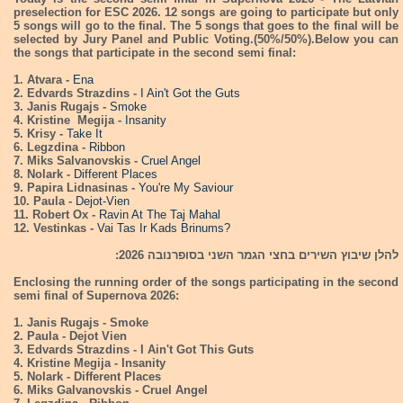
preselection for ESC 2026. 12 songs are going to participate but only
5 songs will go to the final. The 5 songs that goes to the final will be
selected by Jury Panel and Public Voting.(50%/50%).Below you can
the songs that participate in the second semi final:
1. Atvara -
Ena
2. Edvards Strazdins -
I Ain't Got the Guts
3. Janis Rugajs -
Smoke
4. Kristine Megija -
Insanity
5. Krisy -
Take It
6. Legzdina -
Ribbon
7. Miks Salvanovskis -
Cruel Angel
8. Nolark -
Different Places
9. Papira Lidnasinas -
You're My Saviour
10. Paula -
Dejot-Vien
11. Robert Ox -
Ravin At The Taj Mahal
12. Vestinkas -
Vai Tas Ir Kads Brinums?
להלן שיבוץ השירים בחצי הגמר השני בסופרנובה 2026:
Enclosing the running order of the songs participating in the second
semi final of Supernova 2026:
1. Janis Rugajs - Smoke
2. Paula - Dejot Vien
3. Edvards Strazdins - I Ain't Got This Guts
4. Kristine Megija - Insanity
5. Nolark - Different Places
6. Miks Galvanovskis - Cruel Angel