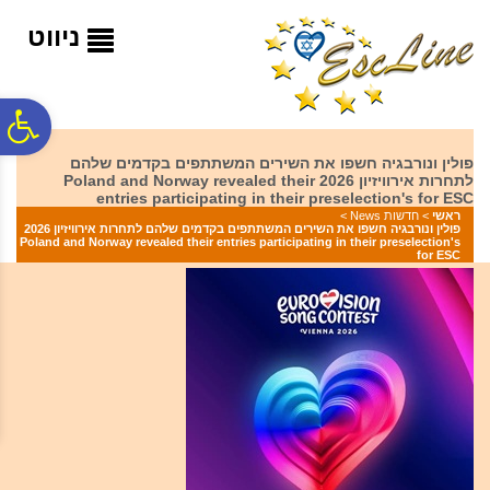
לתפריט
לתוכן
לתפריט
אתר
המרכזי
נגישות
ניווט
פ
פולין ונורבגיה חשפו את השירים המשתתפים בקדמים שלהם
לתחרות אירוויזיון 2026 Poland and Norway revealed their
סר
entries participating in their preselection's for ESC
ראשי
>
חדשות News
>
פולין ונורבגיה חשפו את השירים המשתתפים בקדמים שלהם לתחרות אירוויזיון 2026
Poland and Norway revealed their entries participating in their preselection's
נג
for ESC