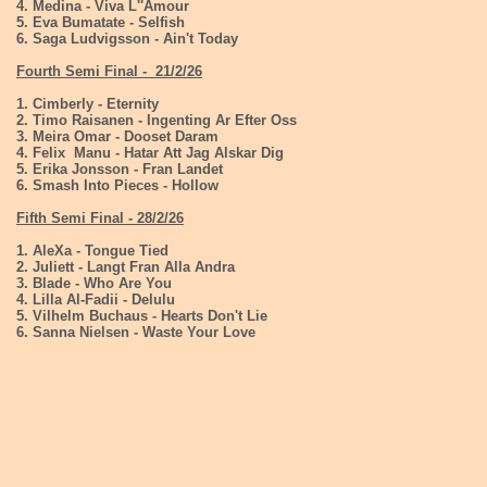
4. Medina - Viva L''Amour
5. Eva Bumatate - Selfish
6. Saga Ludvigsson - Ain't Today
Fourth Semi Final - 21/2/26
1. Cimberly - Eternity
2. Timo Raisanen - Ingenting Ar Efter Oss
3. Meira Omar - Dooset Daram
4. Felix Manu - Hatar Att Jag Alskar Dig
5. Erika Jonsson - Fran Landet
6. Smash Into Pieces - Hollow
Fifth Semi Final - 28/2/26
1. AleXa - Tongue Tied
2. Juliett - Langt Fran Alla Andra
3. Blade - Who Are You
4. Lilla Al-Fadii - Delulu
5. Vilhelm Buchaus - Hearts Don't Lie
6. Sanna Nielsen - Waste Your Love