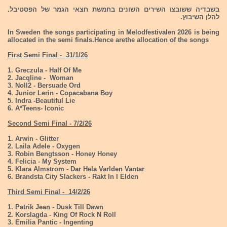
בשבדיה ששובצו השירים השונים בחמשת חצאי הגמר של הפסטיבל.
להלן השיבוץ.
In Sweden the songs participating in Melodfestivalen 2026 is being
allocated in the semi finals.Hence arethe allocation of the songs
First Semi Final - 31/1/26
1. Greczula - Half Of Me
2. Jacqline - Woman
3. Noll2 - Bersuade Ord
4. Junior Lerin - Copacabana Boy
5. Indra -Beautiful Lie
6. A*Teens- Iconic
Second Semi Final - 7/2/26
1. Arwin - Glitter
2. Laila Adele - Oxygen
3. Robin Bengtsson - Honey Honey
4. Felicia - My System
5. Klara Almstrom - Dar Hela Varlden Vantar
6. Brandsta City Slackers - Rakt In I Elden
Third Semi Final - 14/2/26
1. Patrik Jean - Dusk Till Dawn
2. Korslagda - King Of Rock N Roll
3. Emilia Pantic - Ingenting