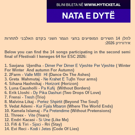
להלן 14 השירים המופיעים בחצי הגמר השני בקדם האלבני לתחרות
אירוויזיון 2026:
Below you can find the 14 songs participating in the second semi
final of Ffestivali I keneges 64 for ESC 2026:
1. Savjana Ujerdha -
Dimer Per Dimer E Vjeshte Per Vjeshte
( Winter
For Winter And autumn For Autumn)
2. 2Farm -
Valle MBI HI
(Dance On The Ashes)
3. Greta Mahmutaj -
Ne Krahet E Tu
(In Your arms)
4. Sihana Haxhnikaj -
Horizont
(Horizon)
5. Luna Causholli -
Pa Kufij
(Without Borders)
6. Erik Lloshi -
Dy Pika Dashuri
(Two Drops Of Love)
7. Frensi -
Tresh
(Trio)
8. Malvina Likaj -
Pertez Shpirtit
(Beyond The Soul)
9. Vedat Ademi -
Kur Fjala Mbaron
(Where The World Ends)
10. Kamela Islamaj -
Pa Pretendime
(Without Pretensions)
11. Threex -
Vite
(Years)
12. Endri Kacasi -
Si Une
(Like Me)
13. Fifi & Tiri -
Sjoci
- Rri (Stay)
14. Evi Reci -
Kodi i Jetes
(Code Of Lies)