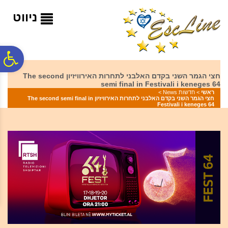
לתפריט
לתוכן
לתפריט
אתר
המרכזי
נגישות
ניווט
פ
חצי הגמר השני בקדם האלבני לתחרות האירוויזיון The second
semi final in Festivali i keneges 64
סר
ראשי
>
חדשות News
>
חצי הגמר השני בקדם האלבני לתחרות האירוויזיון The second semi final in
Festivali i keneges 64
נג