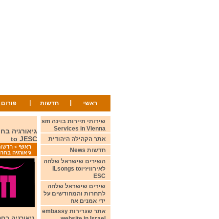
|
|
ראשי
חדשות
פורום
שירותי תיירות בוינה sm
Services in Vienna
to JESC
אתר הקהילה היהודית
ראשי
>
חדשות ws
חדשות News
גיאורגיה בחרה את נציגתה ל
השירים שישראל שלחה
לאירוויזיוILsongs to
ESC
שירים שישראל שלחה
לתחרות והמחודשים על
ידי אמנים אח
אתר שגרירות embassy
website in Israel