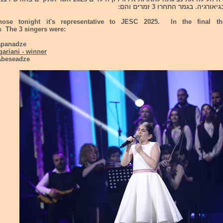
גיה. בגמר התחרו 3 זמרים והם:
hose tonight it's representative to JESC 2025. In the final t
s The 3 singers were:
apanadze
ariani - winner
Abeseadze