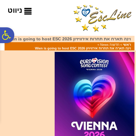
לתפריט
לתוכן
לתפריט
אתר
המרכזי
נגישות
ניווט
פ
וינה תארח את תחרות אירוויזיון 2026 Wien is going to host ESC
ראשי
>
חדשות News
>
וינה תארח את תחרות אירוויזיון 2026 Wien is going to host ESC
סר
נג