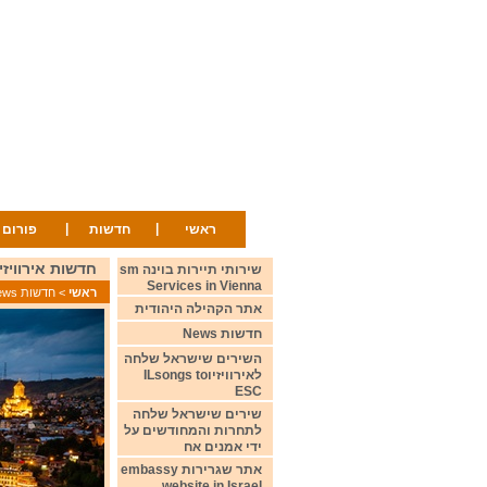
|
|
ראשי
חדשות
פורום
חדשות אירוויזיון הילדים 5
שירותי תיירות בוינה sm
Services in Vienna
ראשי
>
חדשות News
אתר הקהילה היהודית
חדשות News
השירים שישראל שלחה
לאירוויזיוILsongs to
ESC
שירים שישראל שלחה
לתחרות והמחודשים על
ידי אמנים אח
אתר שגרירות embassy
website in Israel