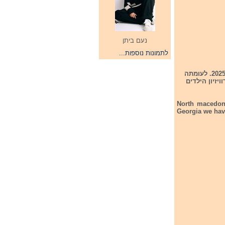
נעם ביתן
לתמונות נוספות...
בצפון מקדוניה נבחרה בבחירה פנימית נציגה אשר תייצג את ארצם בתחרות האירוויזיון הילדים 2025. לעומתה
יזיון הילדים
North macedono
Georgia we have