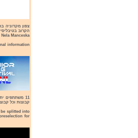
הקרוב בטיבליסי
Nela Manceska תייצג את ארצה בתחרות.
nal information
קבוצות וכל קבוצ
be splitted into
reselection for