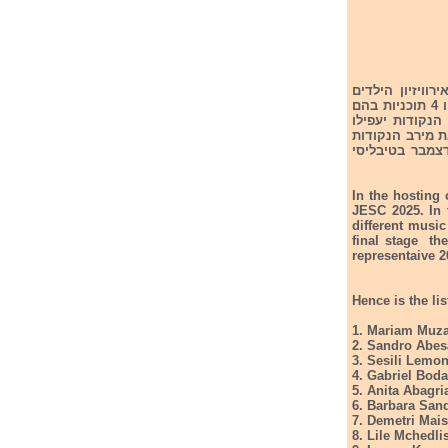
וויזיון הילדים
2025. 10 מתמודדים בתוכנית . תוכנית הריאלטי רנינה תכלול 4 סיבובים. בסיבוב הראשון יהיו 4 תוכניות בהם
דים שקיבלו את מירב הנקודות יעפילו
תמנודדים אשר יקבלו את מירב הנקודות
ון 2025 אשר תתקיים בחודש דצמבר בטיבליסי
In the hosting 
JESC 2025. In t
different music
final stage the
representaive 2
Hence is the lis
1. Mariam Muza
2. Sandro Abe
3. Sesili Lemo
4. Gabriel Boda
5. Anita Abagri
6. Barbara San
7. Demetri Mai
8. Lile Mchedlis