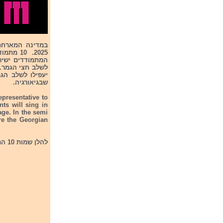
במדינה המארחת ג
שבגיאורגיה.
epresentative to
ts will sing in
age. In the semi
re the Georgian
להלן שמות 10 המתמודדים: