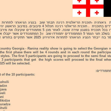
יאורגיה -תוכנית הריאלטית רנינה תבחר שוב בנציג הגיאורגי לתחרות איר
המתמודדים ישירו בכל תוכנית בסגנון שירה שונה. לאחר מכן 5 מתמוד
לשלב חצי הגמר. בשלב חצי הגמר 5 המתמודדים יתמודדו שוב ו-3 המ
יעפילו לשלב הגמר בה ייבחר הנציג הגיאורגי לתחרות אירוויזי
country Georgia - Ranina reality show is going to select the Georgian r
he first phase there will be 4 rounds and in each round the participan
 styles. The first 5 participants are going to proceed to the semi final st
 3 participants that get the high scores will proceed to the final whe
025 will be selected.
t of the 10 participants:
shvili
sadze
njava
veli
ani
dikidze
suradze
hvili