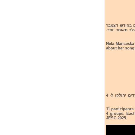
לתחרות אירוויזיון הילדים 2025 אשר תתקיים בחודש דצמבר
ב מאוחר יותר.
Nela Manceska 
about her song 
11 משתתפים יתמודדו בקדם ההולנדי לתחרות הילדים 2025 שיתקיים ב-20/925. 11 המתמודדים יחולקו ל- 4
11 participanrs
4 groups. Each 
JESC 2025.