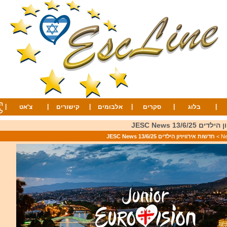
ה
|
|
|
|
|
|
בלוג
סקרים
אלבומים
קישורים
צ'אט
ל
13/6/2 JESC News
>
חדשות אירוויזיון הילדים 13/6/25 JESC News