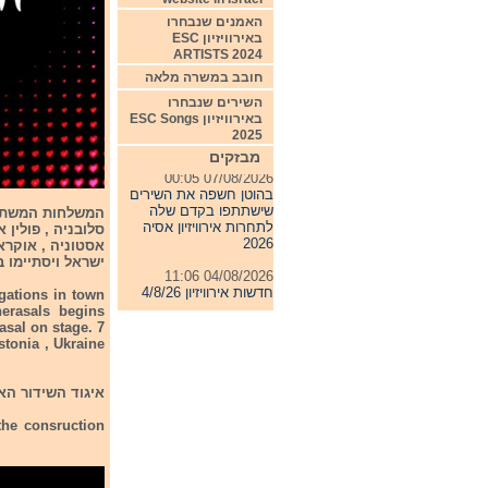
האמנים שנבחרו
באירוויזיון ESC
ARTISTS 2024
חובב במשרה מלאה
השירים שנבחרו
באירוויזיון ESC Songs
2025
מבזקים
07/08/2026 00:05
בהוטן חשפה את השירים
שישתתפו בקדם שלה
לתחרות אירוויזיון אסיה
2026
ישראל ויסתיימו ב-16:30שעון ישרא
04/08/2026 11:06
חדשות אירוויזיון 4/8/26
egations in town
herasals begins
31/07/2026 08:54
sal on stage. 7
תחרות אירוויזיון 2027
stonia , Ukraine
24/07/2026 19:32
חדשות אירוויזיון 24/7/26
איגוד השידור הא
the consruction