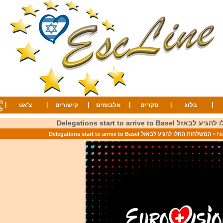
ה
|
|
|
|
|
|
בלוג
סקרים
אלבומים
קישורים
צ'אט
ל
Delegations start to arrive to 
>
המשלחות החלו להגיע לבאזל Delegations start to arrive to Basel