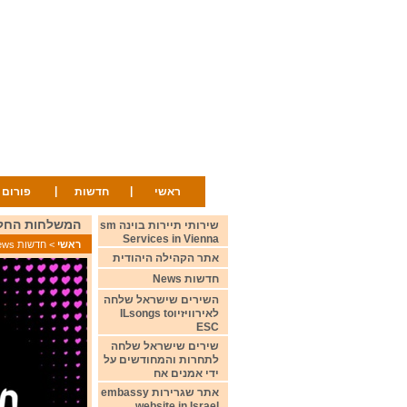
|
|
ראשי
חדשות
פורום
המשלחות החלו להגיע לבאזל Basel
שירותי תיירות בוינה sm
Services in Vienna
ראשי
>
חדשות News
אתר הקהילה היהודית
חדשות News
השירים שישראל שלחה
לאירוויזיוILsongs to
ESC
שירים שישראל שלחה
לתחרות והמחודשים על
ידי אמנים אח
אתר שגרירות embassy
website in Israel