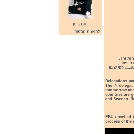
נעם ביתן
לתמונות נוספות...
ן בבאזל החלו להגיע לבאזל.כרגע נמצאות בעיר 4 משלחות והן :
פו 7 מדינות והן : איסלנד ,פולין,
אסטוניה , אוקראינה ושבדיה. לכל מדינה הוקצב 40 דקות חזרה על הבמה. החזרות יחלו בשעה 11:30 לפי שעון
Delegations par
The 4 delegati
tommorrow and 
countries are g
and Sweden. Re
EBU unveiled t
process of the 