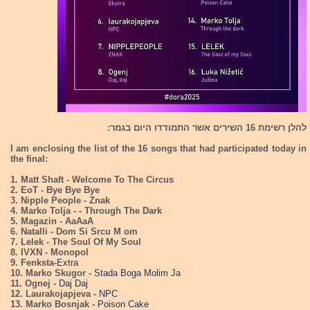
להלן רשימת 16 השירים אשר התמודדו היום בגמר:
I am enclosing the list of the 16 songs that had participated today in
the final:
1. Matt Shaft - Welcome To The Circus
2. EoT - Bye Bye Bye
3. Nipple People - Znak
4. Marko Tolja - - Through The Dark
5. Magazin - AaAaA
6. Natalli - Dom Si Srcu M om
7. Lelek - The Soul Of My Soul
8. IVXN - Monopol
9. Fenksta-
Extra
10. Marko Skugor -
Stada Boga Molim Ja
11. Ognej -
Daj Daj
12. Laurakojapjeva -
NPC
13. Marko Bosnjak -
Poison Cake