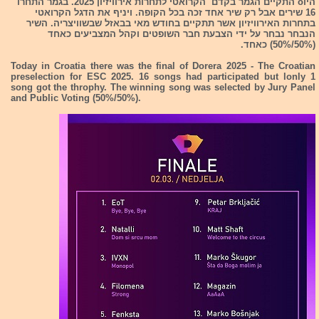
היוo התקיים הגמר בקדם הקרואטי לתחרות אירוויזיון 2025. בגמר התחרו
16 שירים אבל רק שיר אחד זכה בכל הקופה. ויניף את הדגל הקרואטי
בתחרות האירוויזיון אשר תתקיים בחודש מאי בבאזל שבשוויצריה. השיר
הנבחר נבחר על ידי הצבעת חבר השופטים וקהל המצביעים כאחד
(50%/50%) כאחד.
Today in Croatia there was the final of Dorera 2025 - The Croatian
preselection for ESC 2025. 16 songs had participated but lonly 1
song got the throphy. The winning song was selected by Jury Panel
and Public Voting (50%/50%).