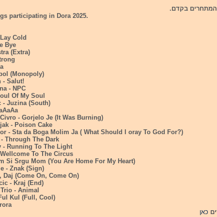
gs participating in Dora 2025.
 Lay Cold
ye Bye
tra (Extra)
trong
ma
pol (Monopoly)
 - Salut!
ena - NPC
Soul Of My Soul
c - Juzina (South)
AaAaAa
 Civro - Gorjelo Je (It Was Burning)
jak - Poison Cake
or - Sta da Boga Molim Ja ( What Should I oray To God For?)
a - Through The Dark
y - Running To The Light
- Wellcome To The Circus
Dom Si Srgu Mom (You Are Home For My Heart)
e - Znak (Sign)
j , Daj (Come On, Come On)
cic - Kraj (End)
Trio - Animal
ul Kul (Full, Cool)
rora
ים
כאן