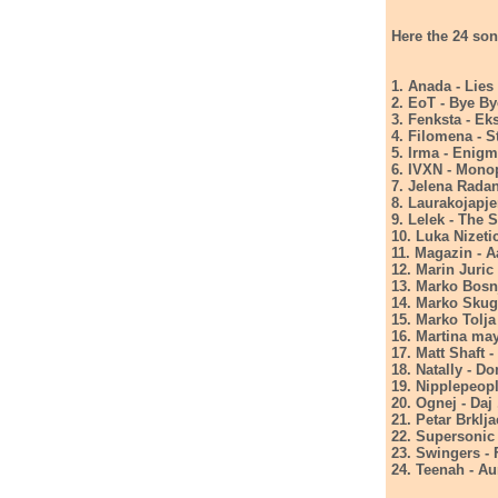
Here the 24 son
1. Anada - Lies
2. EoT - Bye B
3. Fenksta - Eks
4. Filomena - S
5. Irma - Enig
6. IVXN - Mono
7. Jelena Radan
8. Laurakojapj
9. Lelek - The 
10. Luka Nizeti
11. Magazin - 
12. Marin Juric
13. Marko Bosn
14. Marko Skug
15. Marko Tolj
16. Martina ma
17. Matt Shaft 
18. Natally - 
19. Nipplepeopl
20. Ognej - Da
21. Petar Brklja
22. Supersonic 
23. Swingers - F
24. Teenah - Au