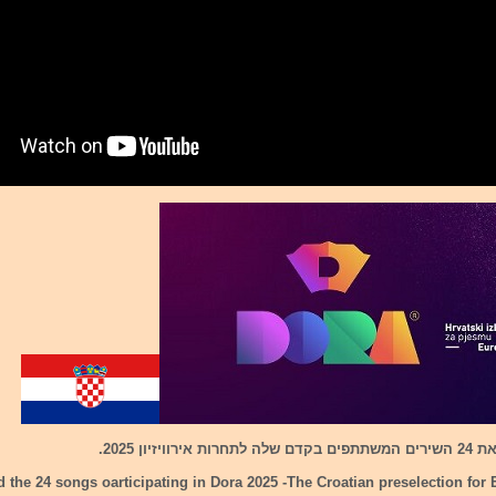
ויזיון 2025.
d the 24 songs oarticipating in Dora 2025 -The Croatian preselection for