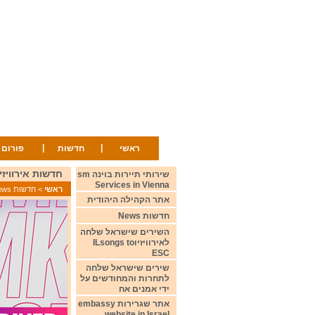
|
|
ראשי
חדשות
פורום
חדשות אירוויזיון 9 ינואר 2025 ion News 9 January
שירותי תיירות בוינה sm
Services in Vienna
ראשי
>
חדשות News
אתר הקהילה היהודית
חדשות News
השירים שישראל שלחה
לאירוויזיוILsongs to
ESC
שירים שישראל שלחה
לתחרות והמחודשים על
ידי אמנים אח
אתר שגרירות embassy
website in Israel