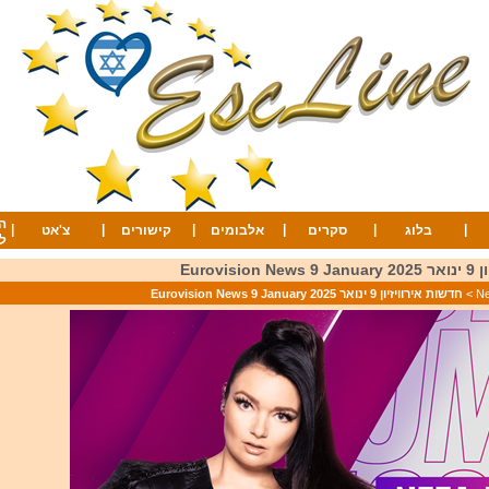
ה
|
|
|
|
|
|
בלוג
סקרים
אלבומים
קישורים
צ'אט
ל
Eurovis
>
חדשות אירוויזיון 9 ינואר 2025 Eurovision News 9 January