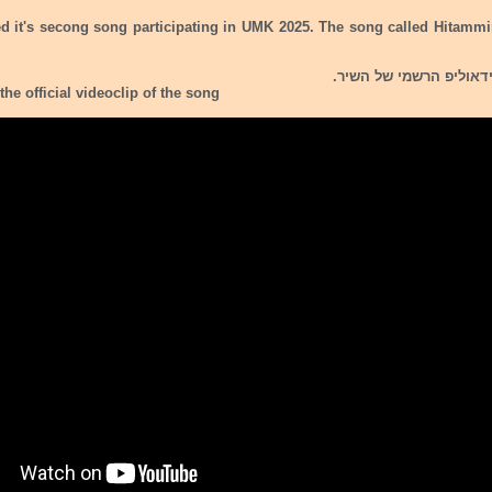
ed it's secong song participating in UMK 2025. The song called Hitamm
דאוליפ הרשמי של השיר.
the official videoclip of the song