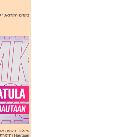
בקדם הקרואטי לתחרות אירוויזיון 2025 יהי
Hautaan והזמרת היא Nelli Matula.