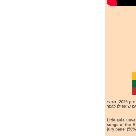
ליטא חשפה את שמות 9 השירים שישתתפו בחצי הגמר הראשון בקדם הליטאי לתחרות אירוויזיון 2025. מחצי
קבלו את מירב הקולות יעפילו לגמר שיתקיים ב- 15/2/25. 2 השירים שיעפילו לגמר
Lithuania unve
songs of the 9 
jury panel (50%