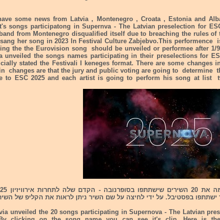
ave some news from Latvia , Montenegro , Croata , Estonia and Alba
it's songs participatong in Supernva - The Latvian preselection for ES
nd from Montenegro disqualified itself due to breaching the rules of 
sang her song in 2023 In Festival Culture Zabjebvo.This performence i
ing the the Eurovision song should be unveiled or performee after 1/9
a unveiled the songs names participating in their preselections for E
icially stated the Festivali I keneges format. There are some changes i
n changes are that the jury and public voting are going to determine 
ve to ESC 2025 and each artist is going to perform his song at list t
ישתתפו בפסטיבל. על ידי לחיצה על שם השיר ניתן לראות את הקליפ של השיר
via unveiled the 20 songs participating in Supernova - The Latvian pres
By clicking on the song name you can see it's clip. Here is th