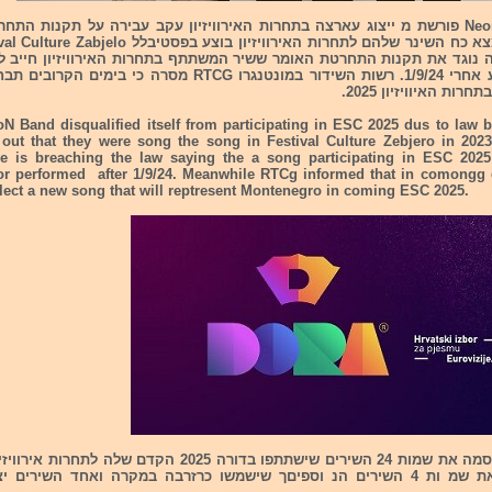
להקת NeoneoN פורשת מ ייצוג עארצה בתחרות האירוויזיון עקב עבירה על תקנות הת
בר זה נוגד את תקנות התחרטת האומר ששיר המשתתף בתחרות האירוויזיון חייב 
להיות מבוצע אחרי 1/9/24. רשות השידור במונטנגרו RTCG מסרה כי בי
רות האיוויזיון 2025.
 Band disqualified itself from participating in ESC 2025 dus to law b
out that they were song the song in Festival Culture Zebjero in 202
e is breaching the law saying the a song participating in ESC 202
or performed after 1/9/24. Meanwhile RTCg informed that in comongg 
lect a new song that will reptresent Montenegro in coming ESC 2025.
כן פרסמה את שמ ות 4 השירים הנ וספיםך שישמשו כרזרבה במקרה ואחד השירים