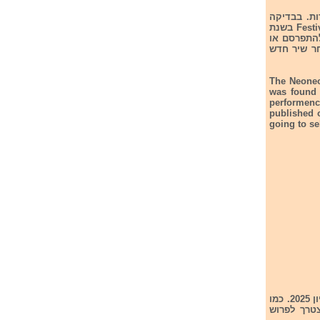
חרות. בבדיקה
שנעשתה נמצא כח השינר שלהם לתחרות האירוויזיון בוצע בפסטיבלל Festival Culture Zabjelo בשנת
להתפרסם או
מים הקרובים תבחר שיר חדש
The NeoneoN
was found 
performenc
published 
going to se
קרואטיה פרסמה את שמות 24 השירים שישתתפו בדורה 2025 הקדם שלה לתחרות אירוויזיון 2025. כמו
 יצטרך לפרוש