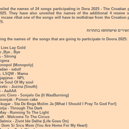
eiled the names of 24 songs participating in Dora 2025 - The Croatian 
25. They have also unveiled the names of the additional 4 reseve 
 incase rthat one of the songs will have to wothdraw from the Croation 
25.
שירים שישתתפו בתחרות
ing the names of the songs that are going to participate in Doora 2025:
 Lies Lay Gold
e ,Bye , Bye
 - Strong
nigma
 onopol (Monopoly)
adan - salut!
at. LSQW - Mama
ojapjeva - NPL
The Soul Of My soul
zetic - Juzina (South)
n - AaAAA
uric Civro - Sonjelo Ge (It WasBurning)
Bosnjak - Poison cake
kugar - Sta De Boga Molim Ja (What I Should I Pray To God For!)
olja - Through The Dark
 May - Running To The Light
haft - Welcome To The Circus
 Balmix - Zivot Ide Dalhe (Life Goes On)
y - Dom Si Srcu Mom (You Are Home For My Heart)