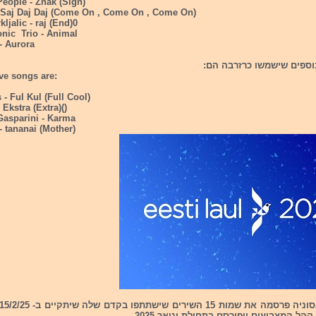
People - Znak (Sign)
- Saj Daj Daj (Come On , Come On , Come On)
kljalic - raj (End)0
onic Trio - Animal
- Aurora
ve songs are:
 - Ful Kul (Full Cool)
 Ekstra (Extra)()
 Gasparini - Karma
 - tananai (Mother)
קהל המצביעים ויפורסם בתחילת ינואר 2025.