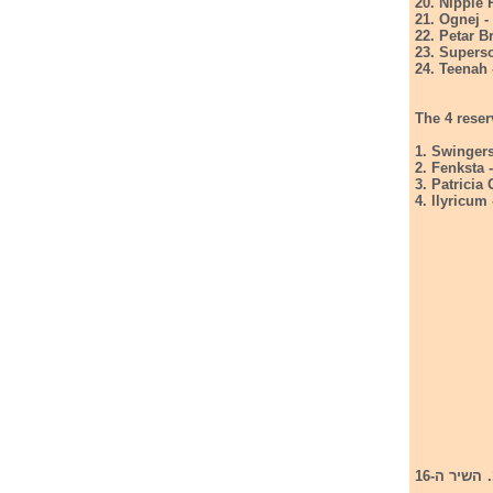
20. Nipple 
21. Ognej 
22. Petar Br
23. Supers
24. Teenah 
The 4 reser
1. Swingers
2. Fenksta -
3. Patricia
4. llyricum
אסוניה פרסמה את שמות 15 השירים שישתתפו בקדם שלה שיתקיים ב- 15/2/25. השיר ה-16