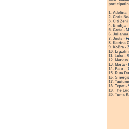
participati
1. Adelina 
2. Chris No
3. Citi Zeni
4. Emilija -
5. Greta -
Mo
6. Julianna
7. Justs -
Fi
8. Katrina 
9. KoBra -
Z
10. Lrgzdi
11. Luka -
S
12. Markus
13. Marta -
14. Palo -
D
15. Ruta D
16. Sinergi
17. Tautume
18. Tepat -
19. The Lu
20. Toms K