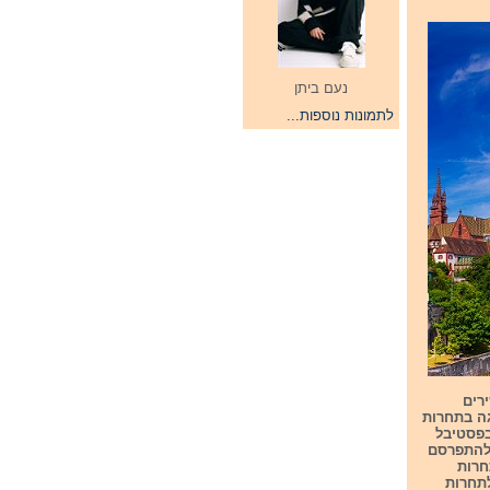
נעם ביתן
לתמונות נוספות...
רים
גה בתחרות
פסטיבל
ון להתפרסם
תחרות
Festivali I K.הקדם שלה לתחרות