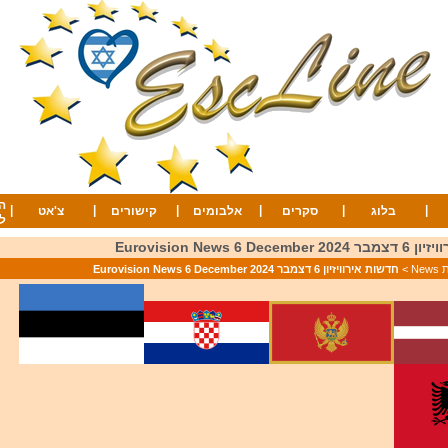
ה
|
|
|
|
|
|
בלוג
סקרים
אלבומים
קישורים
צ'אט
ל
Eurovision News 6 De
Ne
>
חדשות אירוויזיון 6 דצמבר 2024 Eurovision News 6 December