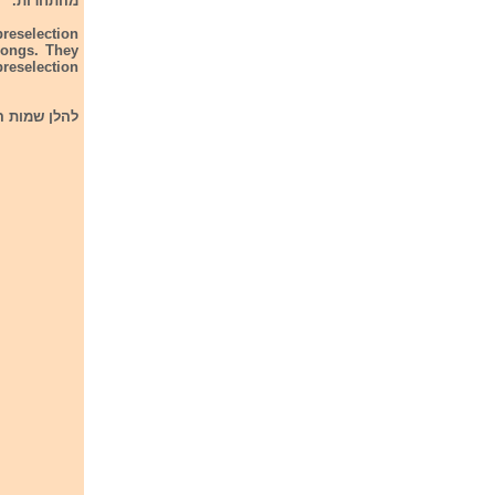
מהתחרות.
preselection
songs. They
preselection
להלן שמות ה