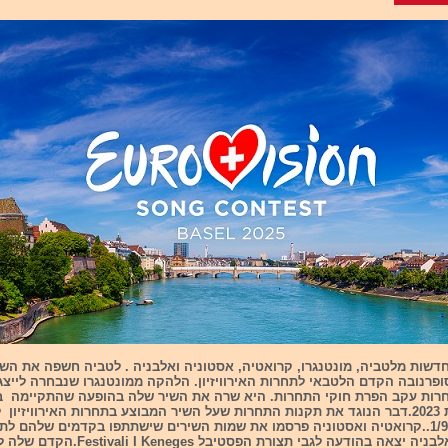
 חדשות מלטביה, מונטנגרו, קרואטיה, אסטוניה ואלבניה . לטביה חשפה את השי
פרנובה הקדם הלטבאי לתחרות האירוויזיון. הלהקה ממונטנגרו שנבחרה לייצ
רות עקב הפרת חוקי התחרות. היא שרה את השיר שלה בהופעה שהתקיימה ב
שנערך בשנת 2023.דבר הנוגד את תקנות התחרות שעל השיר המבוצע בתחרות האירוויזי
רק אחרי 1/9/24..קרואטיה ואסטוניה פרסמו את שמות השירים שישתתפו בקדמים שלהם ל
האירוויזיון ואלבניה יצאה בהודעה לגבי תצורת הפסטיבל eneges