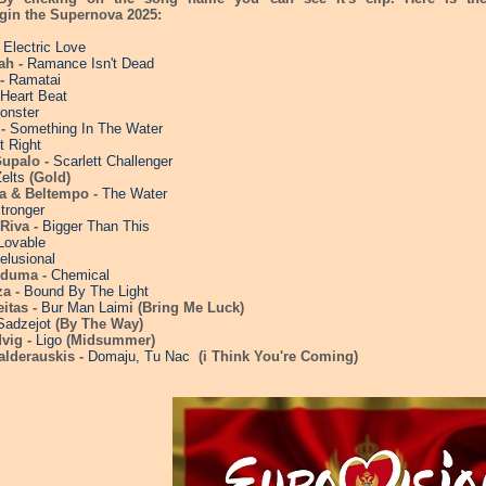
ngin the Supernova 2025:
-
Electric Love
ah -
Ramance Isn't Dead
 -
Ramatai
Heart Beat
nster
 -
Something In The Water
t Right
Gupalo -
Scarlett Challenger
elts
(Gold)
na & Beltempo -
The Water
tronger
 Riva -
Bigger Than This
Lovable
elusional
uduma -
Chemical
za -
Bound By The Light
itas -
Bur Man Laim
i (Bring Me Luck)
Sadzejot
(By The Way)
dvig -
Ligo
(Midsummer)
alderauskis -
Domaju, Tu Nac
(i Think You're Coming)