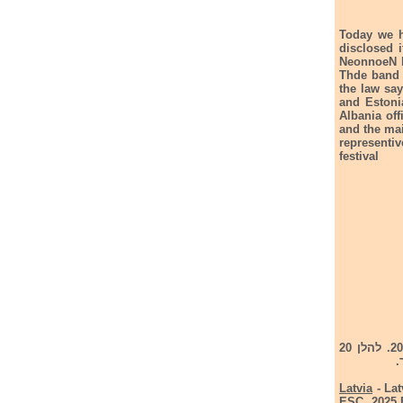
Today we h
disclosed 
NeonnoeN ba
Thde band 
the law say
and Estoni
Albania off
and the mai
representi
festival
פרסמה את 20 השירים שישתתפו בסופרנובה - הקדם שלה לתחרות אירוויזיון 2025. להלן 20
.
Latvia
- Lat
ESC 2025.