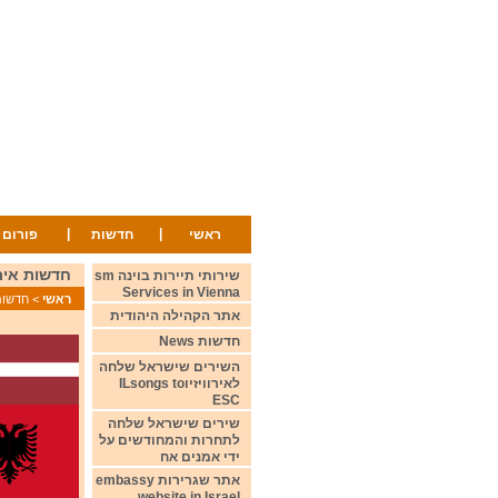
|
|
ראשי
חדשות
פורום
חדשות אירוויזיון 6 דצמבר 2024 cember
שירותי תיירות בוינה sm
Services in Vienna
ראשי
>
חדשות ws
אתר הקהילה היהודית
חדשות News
השירים שישראל שלחה
לאירוויזיוILsongs to
ESC
שירים שישראל שלחה
לתחרות והמחודשים על
ידי אמנים אח
אתר שגרירות embassy
website in Israel