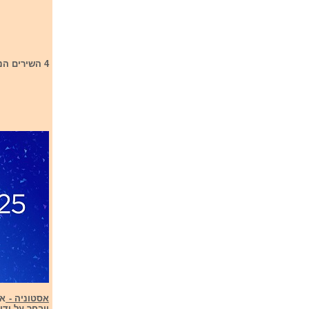
4 השירים הנוספים שישמשו כרזרבה הם:
אסטוניה -
ייבחר על ידי 