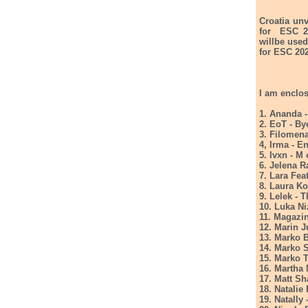
Croatia unv
for ESC 20
willbe used
for ESC 20
I am enclos
1. Ananda -
2. EoT - By
3. Filomena
4, Irma - E
5. Ivxn - M
6. Jelena R
7. Lara Fe
8. Laura K
9. Lelek - 
10. Luka Ni
11. Magazi
12. Marin J
13. Marko 
14. Marko S
15. Marko T
16. Martha
17. Matt S
18. Natalie
19. Natall