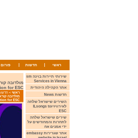
|
|
ראשי
חדשות
פורום
שירותי תיירות בוינה sm
Services in Vienna
tion for ESC
אתר הקהילה היהודית
ראשי
>
חדשות ws
חדשות News
ction for ESC
השירים שישראל שלחה
לאירוויזיוILsongs to
ESC
שירים שישראל שלחה
לתחרות והמחודשים על
ידי אמנים אח
אתר שגרירות embassy
website in Israel