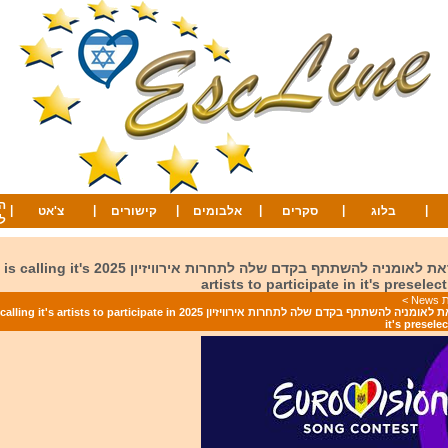
ה
|
|
|
|
|
|
בלוג
סקרים
אלבומים
קישורים
צ'אט
ל
מולדובה קוראת לאומניה להשתתף בקדם שלה לתחרות אירווי
artists to participate in it's preselec
Ne
>
מולדובה קוראת לאומניה להשתתף בקדם שלה לתחרות אירוויזיון 2025 ists to participate in
it's presele