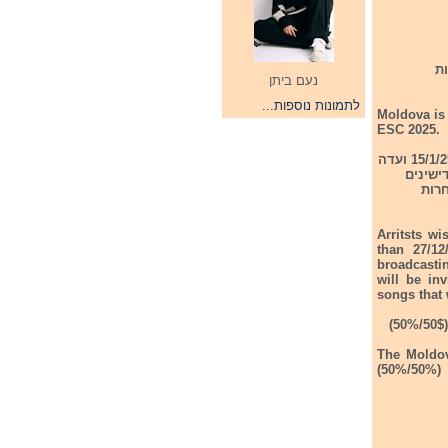
Selectia Nati לתחרות
נעם ביתן
לתמונות נוספות...
Moldova is 
ESC 2025.
אומנים הרוצים להגיש את המועמדות שלהם כעת ולא יאוחר מ-27/12/24. בין 28/12/24 ועד 15/1/25 ועדה
ישינים
לדבי לתחרות
Arritsts wi
than 27/1
broadcastin
will be in
songs that 
The Moldov
(50%/50%)