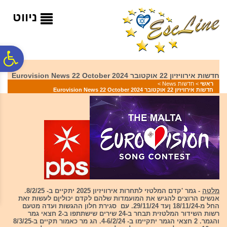
לתפריט
לתוכן
לתפריט
אתר
המרכזי
נגישות
ניווט
פ
חדשות אירוויזיון 22 אוקטובר 2024 Eurovision News 22 October
ראשי
>
חדשות News
>
סר
חדשות אירוויזיון 22 אוקטובר 2024 Eurovision News 22 October
נג
מלטה
- גמר 'קדם המלטזי לתחרות אירוויזיון 2025 יתקיים ב- 8/2/25.
אנשים הרוצים להגיש את המועמדות שלהם לקדם יכוליןם לעשות זאת
החל מ-18/11/24 ןעד 29/11/24. עם סגירת חלון ההגשות ועדה מטעם
רשות השידור המלטזית תבחר ב-24 שירים שישתתפו ב-2 חצאי גמר
והגמר. 2 חצאי הגמר יתקיימו ב- 4-6/2/24. הג מר כאמור תקיים ב-8/3/25