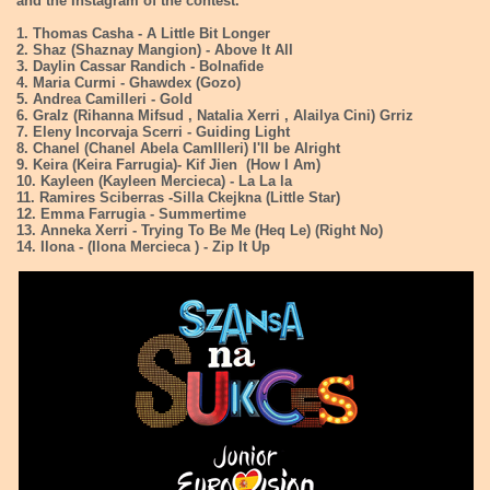
and the Instagram of the contest.
1. Thomas Casha - A Little Bit Longer
2. Shaz (Shaznay Mangion) - Above It All
3. Daylin Cassar Randich - Bolnafide
4. Maria Curmi - Ghawdex (Gozo)
5. Andrea Camilleri - Gold
6. Gralz (Rihanna Mifsud , Natalia Xerri , Alailya Cini) Grriz
7. Eleny Incorvaja Scerri - Guiding Light
8. Chanel (Chanel Abela CamIlleri) I'll be Alright
9. Keira (Keira Farrugia)- Kif Jien (How I Am)
10. Kayleen (Kayleen Mercieca) - La La la
11. Ramires Sciberras -Silla Ckejkna (Little Star)
12. Emma Farrugia - Summertime
13. Anneka Xerri - Trying To Be Me (Heq Le) (Right No)
14. Ilona - (Ilona Mercieca ) - Zip It Up