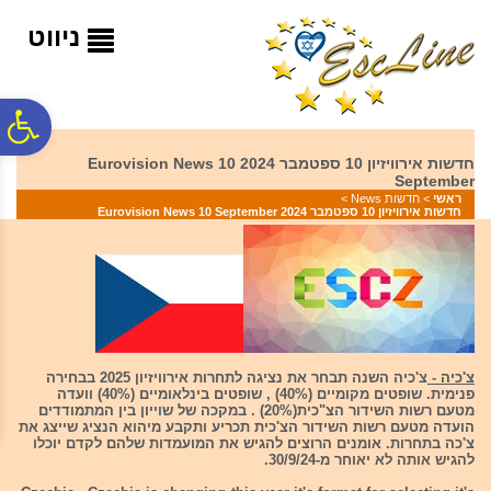
לתפריט
לתוכן
לתפריט
אתר
המרכזי
נגישות
ניווט
פ
חדשות אירוויזיון 10 ספטמבר 2024 Eurovision News 10
September
סר
ראשי
>
חדשות News
>
חדשות אירוויזיון 10 ספטמבר 2024 Eurovision News 10 September
נג
צ'כיה -
צ'כיה השנה תבחר את נציגה לתחרות אירוויזיון 2025 בבחירה
פנימית. שופטים מקומיים (40%) , שופטים בינלאומיים (40%) וועדה
מטעם רשות השידור הצ"כית(20%) . במקכה של שוייון בין המתמודדים
הועדה מטעם רשות השידור הצ'כית תכריע ותקבע מיהוא הנציג שייצג את
צ'כה בתחרות. אומנים הרוצים להגיש את המועמדות שלהם לקדם יוכלו
להגיש אותה לא יאוחר מ-30/9/24.