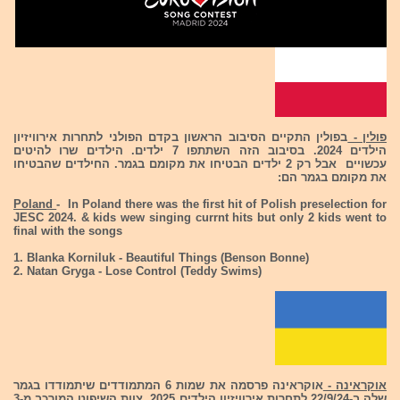
פולין -
בפולין התקיים הסיבוב הראשון בקדם הפולני לתחרות אירוויזיון
הילדים 2024. בסיבוב הזה השתתפו 7 ילדים. הילדים שרו להיטים
עכשויים אבל רק 2 ילדים הבטיחו את מקומם בגמר. החילדים שהבטיחו
את מקומם בגמר הם:
Poland
- In Poland there was the first hit of Polish preselection for
JESC 2024. & kids wew singing currnt hits but only 2 kids went to
final with the songs
1. Blanka Korniluk - Beautiful Things (Benson Bonne)
2. Natan Gryga - Lose Control (Teddy Swims)
אוקראינה -
אוקראינה פרסמה את שמות 6 המתמודדים שיתמודדו בגמר
שלה ב-22/9/24 לתחרות אירוויזיון הילדים 2025. צוות השיפוט המורכב מ-3