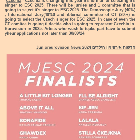
Czechia
- Czechia is changing this year it's format for selecting it's
singer to ESC 2025. There will be jurries and 1 commitee that is
going to se,ect it's singer to ESC 2025. The Demoscopic Jury (40%)
, International Jury(40%0 and ibternal commitee of CT (20%) is
going to select the Czech singer for ESC 2025. In case of even the
CT comitee is going ti decide who is going to represent Czechia in
Eurovision in 2025. Artists who wush to tqake part have to submit
yheur applications not later than 30/09/24.
חדשות אירוויזיון הילדים 2024 Junioreurovision News