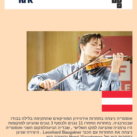
אוסטריה ניצחה בתחרות אירוויזיון המוזיקאים שהתקימה בלילה בבודו
שבנורבגיה. בתחרות התחרו 11 נגנים ולבסוף 3 נגנים שהגיעו למוקומות
היו גרמניה שהגיעה למקו השלישי , שבדיה הגיעהלמקום השני ואוסטריה
ניצחה את התחרות עם הכנר Leonhard Baugatner . היצירה שניגן
בתחרות היא של Henri Vieuxtemps והיצירה היא