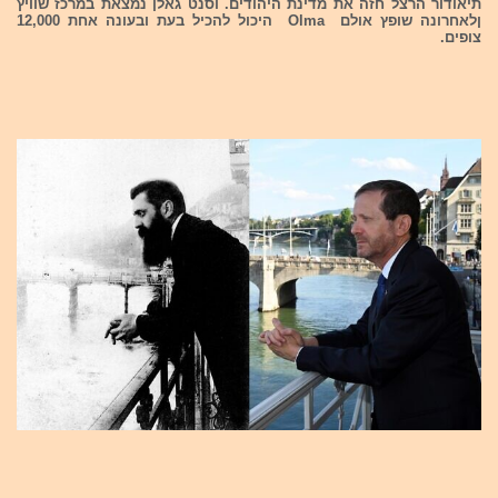
תיאודור הרצל חזה את מדינת היהודים. וסנט גאלן נמצאת במרכז שוויץ
ןלאחרונה שופץ אולם Olma היכול להכיל בעת ובעונה אחת 12,000
צופים.