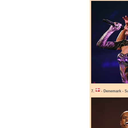
7.
- Denemark - S