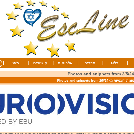
ה
|
|
|
|
|
|
בלוג
סקרים
אלבומים
קישורים
צ'אט
ל
ת ודוגמיות מ- Photos and snippets from 2/5/24