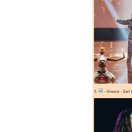
3.
- Greece - Zari 