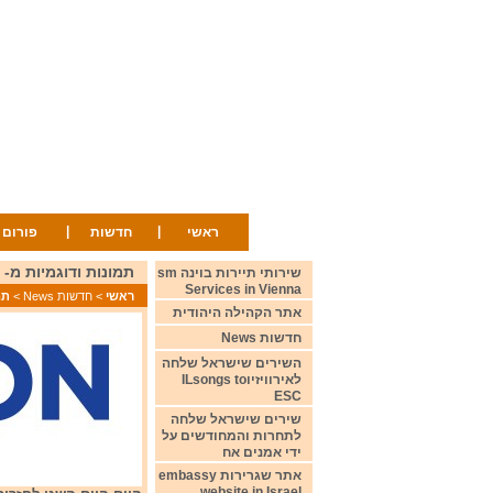
|
|
ראשי
חדשות
פורום
תמונות ודוגמיות מ- Photos and snippets from 2/5/24
שירותי תיירות בוינה sm
Services in Vienna
ראשי
>
חדשות News
>
תמונו
אתר הקהילה היהודית
חדשות News
השירים שישראל שלחה
לאירוויזיוILsongs to
ESC
שירים שישראל שלחה
לתחרות והמחודשים על
ידי אמנים אח
אתר שגרירות embassy
website in Israel