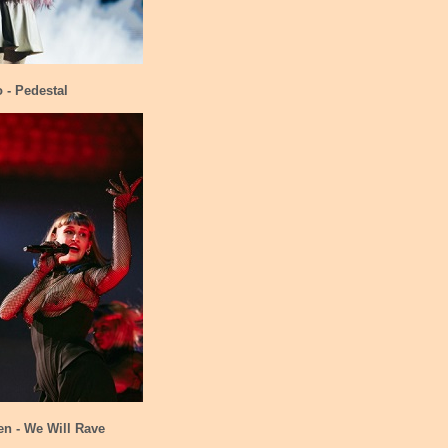
o - Pedestal
een - We Will Rave