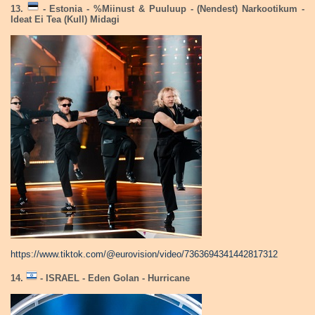
13.
- Estonia - %Miinust & Puuluup - (Nendest) Narkootikum -
Ideat Ei Tea (Kull) Midagi
https://www.tiktok.com/@eurovision/video/7363694341442817312
14.
- ISRAEL - Eden Golan - Hurricane