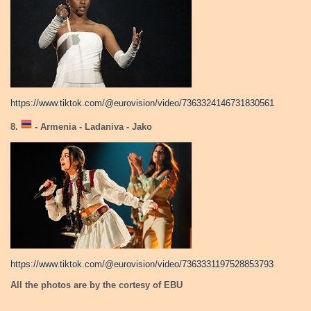
https://www.tiktok.com/@eurovision/video/7363324146731830561
8.
- Armenia - Ladaniva - Jako
https://www.tiktok.com/@eurovision/video/7363331197528853793
All the photos are by the cortesy of EBU