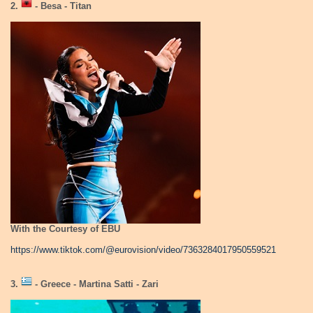
2.
- Besa - Titan
With the Courtesy of EBU
https://www.tiktok.com/@eurovision/video/7363284017950559521
3.
- Greece - Martina Satti - Zari