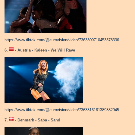
https://www.tiktok.com/@eurovision/video/7363309710453378336
6.
- Austria - Kaleen - We Will Rave
https://www.tiktok.com/@eurovision/video/7363316161389382945
7.
- Denmark - Saba - Sand