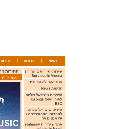
|
|
ראשי
חדשות
פורום
החזרות הראשונות 2024 of ESC
שירותי תיירות בוינה sm
Services in Vienna
ראשי
>
חדשות ws
אתר הקהילה היהודית
חדשות News
השירים שישראל שלחה
לאירוויזיוILsongs to
ESC
שירים שישראל שלחה
לתחרות והמחודשים על
ידי אמנים אח
אתר שגרירות embassy
website in Israel