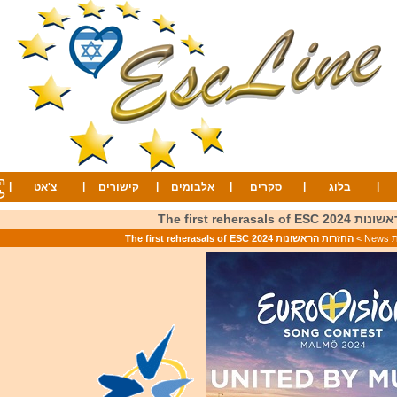
ה
|
|
|
|
|
|
בלוג
סקרים
אלבומים
קישורים
צ'אט
ל
The first reherasals 
Ne
>
החזרות הראשונות 2024 The first reherasals of ESC