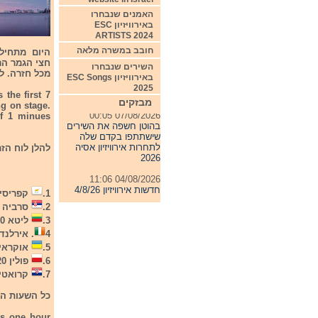
האמנים שנבחרו
באירוויזיון ESC
ARTISTS 2024
חובב במשרה מלאה
השירים שנבחרו
מכל חזרה. לכל משלחת
באירוויזיון ESC Songs
2025
 the first 7
מבזקים
ng on stage.
07/08/2026 00:05
of 1 minues
בהוטן חשפה את השירים
שישתתפו בקדם שלה
לתחרות אירוויזיון אסיה
להלן לוח הז
2026
04/08/2026 11:06
חדשות אירוויזיון 4/8/26
1.
קפריסין 10:30-11:00
2.
סרביה 11:10-11:40 Serbia
31/07/2026 08:54
תחרות אירוויזיון 2027
3.
ליטא 11:50-12:20 Lithuania
4
. אירלנד 12:30-13:00 eland
24/07/2026 19:32
5.
אוקראינה 4:10-14:40
חדשות אירוויזיון 24/7/26
6.
פולין 14:50-15:20 Poland
7.
קרואטיה 15:30-16:00 a
כל השעות המ
is one hour