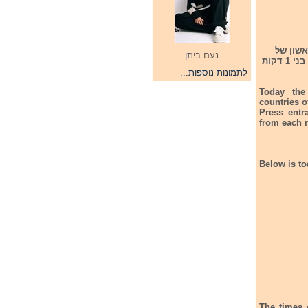
מדינות של החלק הראשון של
נעם ביתן
חצי הגמר הראשון שייערך ב-7/5/24. אין כניסה לעיתונאים ואפליקציית טיק טוק יעלו סרטוני בני 1 דקות
לתמונות נוספות...
Today the f
countries o
Press entr
from each r
Below is to
The times 