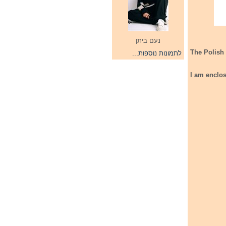
נעם ביתן
The Polish
לתמונות נוספות...
I am enclos