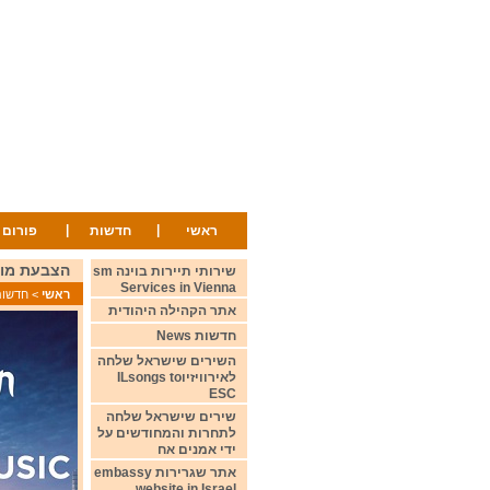
|
|
ראשי
חדשות
פורום
הצבעת מועדון החובבים הפ
שירותי תיירות בוינה sm
Services in Vienna
ראשי
>
חדשות ws
אתר הקהילה היהודית
חדשות News
השירים שישראל שלחה
לאירוויזיוILsongs to
ESC
שירים שישראל שלחה
לתחרות והמחודשים על
ידי אמנים אח
אתר שגרירות embassy
website in Israel