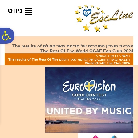
לתפריט
לתוכן
לתפריט
אתר
המרכזי
נגישות
ניווט
פ
הצבעת מועדון החובבים של מדינות שאר העולם The results of
The Rest Of The World OGAE Fan Club 2024
סר
ראשי
>
חדשות News
>
הצבעת מועדון החובבים של מדינות שאר העולם The results of The Rest Of The
World OGAE Fan Club 2024
נג