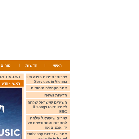
|
|
ראשי
חדשות
פורום
הצבעת מועדון החובבים הט
שירותי תיירות בוינה sm
Services in Vienna
ראשי
>
חדשות ws
אתר הקהילה היהודית
חדשות News
השירים שישראל שלחה
לאירוויזיוILsongs to
ESC
שירים שישראל שלחה
לתחרות והמחודשים על
ידי אמנים אח
אתר שגרירות embassy
website in Israel