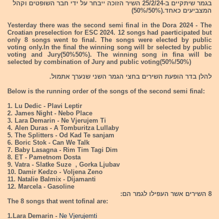
בגמר שיתקיים ב-25/2/24 השיר הזוכה ייבחר על ידי חבר השופטים וקהל
המצביעים כאחד.(50%/50%)
Yesterday there was the second semi final in the Dora 2024 - The
Croatian preselection for ESC 2024. 12 songs had paerticipated but
only 8 songs went to final. The songs were elected by public
voting only.In the final the winning song will br selected by public
voting and Jury(50%50%). The winning song in fina will be
selected by combination of Jury and public voting(50%/50%)
להלן בדר הופעת השירים בחצי הגמר השני שנערך אתמול.
Below is the running order of the songs of the second semi final:
1. Lu Dedic - Plavi Leptir
2. James Night - Nebo Place
3. Lara Demarin - Ne Vjerujem Ti
4. Alen Duras - A Tomburitza Lullaby
5. The Splitters - Od Kad Te sanjam
6. Boric Stok - Can We Talk
7. Baby Lasagna - Rim Tim Tagi Dim
8. ET - Pametnom Dosta
9. Vatra - Slatke Suze , Gorka Ljubav
10. Damir Kedzo - Voljena Zeno
11. Natalie Balmix - Dijamanti
12. Marcela - Gasoline
8 השירים אשר העפילו לגמר הם:
The 8 songs that went tofinal are:
1.Lara Demarin -
Ne Vjerujemti