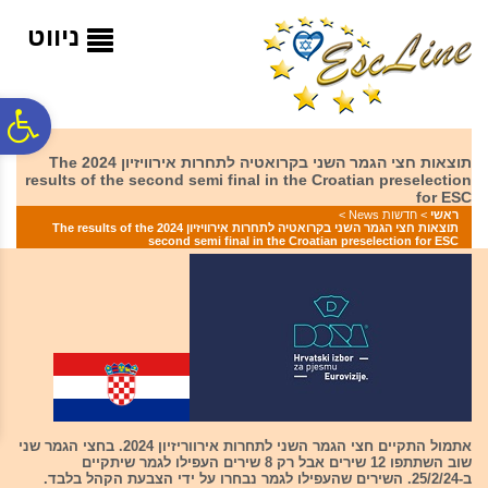
לתפריט
לתוכן
לתפריט
אתר
המרכזי
נגישות
ניווט
פ
תוצאות חצי הגמר השני בקרואטיה לתחרות אירוויזיון 2024 The
results of the second semi final in the Croatian preselection
סר
for ESC
ראשי
>
חדשות News
>
תוצאות חצי הגמר השני בקרואטיה לתחרות אירוויזיון 2024 The results of the
second semi final in the Croatian preselection for ESC
נג
אתמול התקיים חצי הגמר השני לתחרות אירווריזיון 2024. בחצי הגמר שני
שוב השתתפו 12 שירים אבל רק 8 שירים העפילו לגמר שיתקיים
ב-25/2/24. השירים שהעפילו לגמר נבחרו על ידי הצבעת הקהל בלבד.