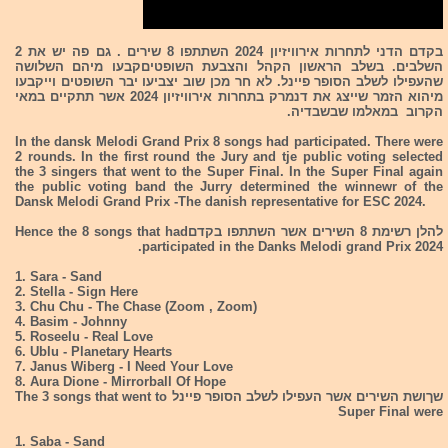
בקדם הדני לתחרות אירוויזיון 2024 השתתפו 8 שירים . גם פה יש את 2
השלבים. בשלב הראשון הקהל והצבעת השופטיםקבעו מיהם השלושה
שהעפילו לשלב הסופר פיינל. לא חר מכן שוב יצביעו יבר השופטים וייקבעו
מיהוא הזמר שייצג את דנמרק בתחרות אירוויזיון 2024 אשר תתקיים במאי
הקרוב במאלמו שבשבדיה.
In the dansk Melodi Grand Prix 8 songs had participated. There were
2 rounds. In the first round the Jury and tje public voting selected
the 3 singers that went to the Super Final. In the Super Final again
the public voting band the Jurry determined the winnewr of the
Dansk Melodi Grand Prix -The danish representative for ESC 2024.
להלן רשימת 8 השירים אשר השתתפו בקדםHence the 8 songs that had
participated in the Danks Melodi grand Prix 2024.
1. Sara - Sand
2. Stella - Sign Here
3. Chu Chu - The Chase (Zoom , Zoom)
4. Basim - Johnny
5. Roseelu - Real Love
6. Ublu - Planetary Hearts
7. Janus Wiberg - I Need Your Love
8. Aura Dione - Mirrorball Of Hope
שךושת השירים אשר העפילו לשלב הסופר פיינל The 3 songs that went to
Super Final were
1. Saba - Sand