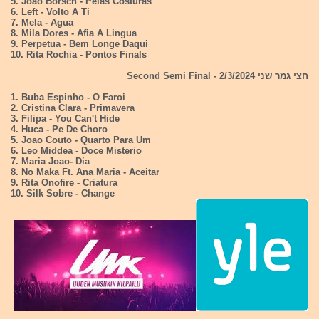
5. Joao Borsch - Pelas Costuras
6. Left - Volto A Ti
7. Mela - Agua
8. Mila Dores - Afia A Lingua
9. Perpetua - Bem Longe Daqui
10. Rita Rochia - Pontos Finals
חצי גמר שני 2/3/2024 - Second Semi Final
1. Buba Espinho - O Faroi
2. Cristina Clara - Primavera
3. Filipa - You Can't Hide
4. Huca - Pe De Choro
5. Joao Couto - Quarto Para Um
6. Leo Middea - Doce Misterio
7. Maria Joao- Dia
8. No Maka Ft. Ana Maria - Aceitar
9. Rita Onofire - Criatura
10. Silk Sobre - Change