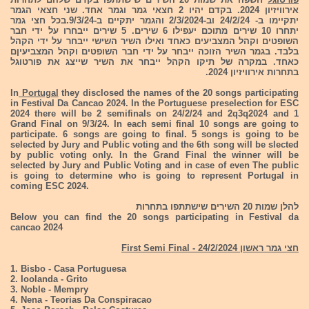
אירוויזיון 2024. בקדם יהיו 2 חצאי גמר וגמר אחד. שני חצאי הגמר
יתקיימו ב- 24/2/24 וב-2/3/2024 והגמר יתקיים ב-9/3/24.בכל חצי גמר
יתחרו 10 שירים מתוכם יעפילו 6 שירים. 5 שירים ייבחרו על ידי חבר
השופטים וקהל המצביעים כאחד ואילו השיר השישי ייבחר על ידי הקהל
בלבד. בגמר השיר הזוכה ייבחר על ידי חבר השופטים וקהל המצביעיןם
כאחד. במקרה של תיקו הקהל ייבחר את השיר שייצג את פורטוגל
בתחרות אירוויזיון 2024.
In
Portugal
they disclosed the names of the 20 songs participating
in Festival Da Cancao 2024. In the Portuguese preselection for ESC
2024 there will be 2 semifinals on 24/2/24 and 2q3q2024 and 1
Grand Final on 9/3/24. In each semi final 10 songs are going to
participate. 6 songs are going to final. 5 songs is going to be
selected by Jury and Public voting and the 6th song will be slected
by public voting only. In the Grand Final the winner will be
selected by Jury and Public Voting and in case of even The public
is going to determine who is going to represent Portugal in
coming ESC 2024.
להלן שמות 20 השירים שישתתפו בתחרות
Below you can find the 20 songs participating in Festival da
cancao 2024
חצי גמר ראשון 24/2/2024 - First Semi Final
1. Bisbo - Casa Portuguesa
2. Ioolanda - Grito
3. Noble - Mempry
4. Nena - Teorias Da Conspiracao