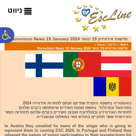
לתפריט
לתוכן
לתפריט
אתר
המרכזי
נגישות
ניווט
פ
חדשות אירוויזיון 19 ינואר 2024 Eurovision News 19 January
ראשי
>
חדשות News
>
חדשות אירוויזיון 19 ינואר 2024 Eurovision News 19 January
סר
נג
באוסטריה נחשפה הזמרת שתייצג אותם לתחרות אירוויזיו 2024
בפורטוגל ובפינלנד נחשפו שמות השירים שישתתפו בקדם שלהם
לתחרות האירוויזיון ובמולדובה שובצו השירים בקדם שלהם לתחרות הזמר
האירופית אשר תתקיים בחודש מאי במאלמו שבשבדיה.
In Austria they unveiled he name of the singer who is going to
represent them in coming ESC 2024. In Portugal and Finland they
released the names of songs participating in their preselections for