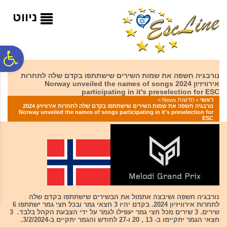
לתפריט
לתוכן
לתפריט
אתר
המרכזי
נגישות
ניווט
פ
נורבגיה חשפה את שמות השירים שישתתפו בקדם שלה לתחרות
אירוויזיון 2024 Norway unveiled the names of songs
סר
participating in it's preselection for ESC
ראשי
>
חדשות News
>
נורבגיה חשפה את שמות השירים שישתתפו בקדם שלה לתחרות אירוויזיון 2024
Norway unveiled the names of songs participating in it's preselection for
נג
ESC
נורבגיה חשפה ושיבצה אתמול את הבשירים שישתתפו בקדם שלה
לתחרות אירוויזיון 2024. בקדם יהיו 3 חצאי גמר ובכל חצי גמר ישתתפו 6
שירים. 3 שירים מכל חצי גמר יעפילו לגמר על ידי הצבעת הקהל בלבד. 3
חצאי הגמר יתקיימו ב- 13 , 20 ו-27 לחודש והגמר יתקיים ב-3/2/2024.