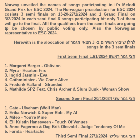
Norway unveiled the names of songs participating in it's Melodi
Grand Prix for ESC 2024. The Norwegian preselection for ESC 2024
cosists 3 semi finals on 13-20-27/1/2024 and 1 Grand Final on
3/2/2024.In each semi final 6 songs participating bit only 3 of them
will go to the final. Alll the qualifiers from the semi finals are going
tp be chosen by public voting only. Also the Norwegian
representative to ESC 2024.
להלן שיבוץ השירים ב- 3 חצאי הגמר Herewith is the aloocation of
songs in the 3 semifinals
חצי גמר ראשון First Semi Final 13/1/2024
1. Margaret Berger - Oblivion
2. Myra - Hearton Fire
3. Ingrid Jasmin - Eva
4. Gothminister - We Come Alive
5. Frederik Halland - Stranded
6. Mathilde SPZ Feat. Chris Archer & Slum Dunk - Woman Show
חצי גמר שני 20/1/2024 Second Semi Final
1. Gate - Ulveham (Wolf Man)
2. Erika Norwich & Super Rob - My Al
3. Mileo - You're Mine
4. Eli Kristin Hanssveen - Touch Of Venues
5. Anne Fagermo & Dag Brik Oksvold - Judge Tendency Of Me
6. Farida - Heartache
חצי גמר שלישי 27/1/2024 Third Semi Final