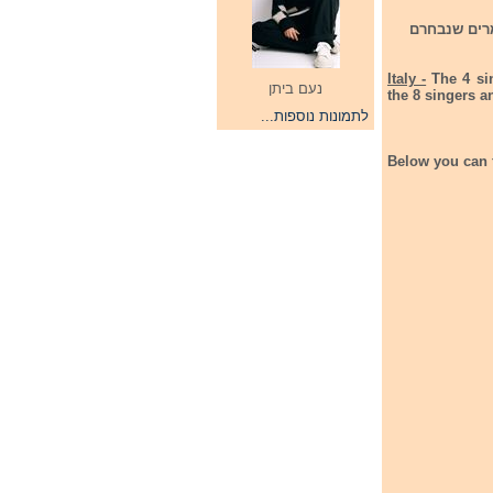
 סן רמו שישתתפו בפסטיבל סן רמו לצעירים הם יצטרפו ל-8 הזמרים שנבחרם
Italy -
The 4 si
נעם ביתן
the 8 singers a
לתמונות נוספות...
Below you can f