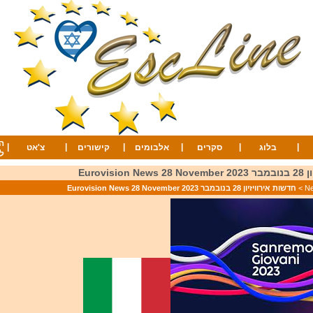
ה
|
|
|
|
|
|
בלוג
סקרים
אלבומים
קישורים
צ'אט
ל
Eurovis
>
חדשות אירוויזיון 28 בנובמבר 2023 Eurovision News 28 November