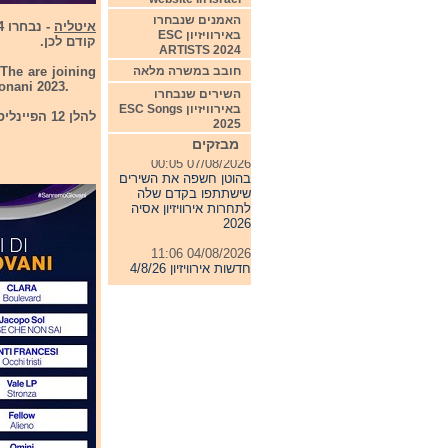
האמנים שנבחרו
איטליה
באירוויזיון ESC
קודם לכן.
ARTISTS 2024
חובב במשרה מלאה
he are joining
onani 2023.
השירים שנבחרו
באירוויזיון ESC Songs
להלן 12 הפיינליסטים שישתתפו בפסטיבל סן אמו לצעירים שיתקיים בחודש הבא.
2025
מבזקים
07/08/2026 00:05
בהוטן חשפה את השירים
שישתתפו בקדם שלה
לתחרות אירוויזיון אסיה
2026
04/08/2026 11:06
חדשות אירוויזיון 4/8/26
31/07/2026 08:54
תחרות אירוויזיון 2027
24/07/2026 19:32
חדשות אירוויזיון 24/7/26