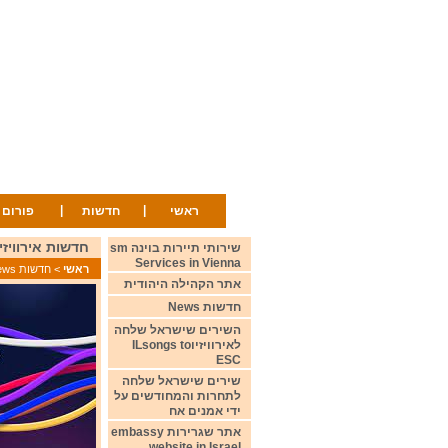
|
|
ראשי
חדשות
פורום
חדשות אירוויזיון 28 בנובמבר 2023 ion News 28 November
שירותי תיירות בוינה sm
Services in Vienna
ראשי
>
חדשות News
אתר הקהילה היהודית
חדשות News
השירים שישראל שלחה
לאירוויזיוILsongs to
ESC
שירים שישראל שלחה
לתחרות והמחודשים על
ידי אמנים אח
אתר שגרירות embassy
website in Israel