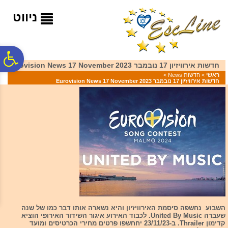
לתפריט
לתוכן
לתפריט
אתר
המרכזי
נגישות
ניווט
פ
חדשות אירוויזיון 17 נובמבר 2023 Eurovision News 17 November
ראשי
>
חדשות News
>
חדשות אירוויזיון 17 נובמבר 2023 Eurovision News 17 November
סר
נג
השבוע נחשפה סיסמת האירוויזיון והיא נשארה אותו דבר כמו של שנה
שעברה United By Music. לכבוד האירוע איגור השידור האירופי הוציא
קדימון Thrailer. ב-23/11/23 יחחשפו פרטים מחירי הכרטיסים ומועד