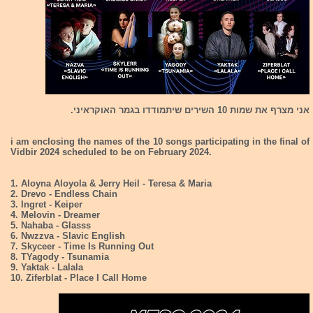
אני מצרף את שמות 10 השירים שיתמודדו בגמר האוקראיני.
i am enclosing the names of the 10 songs participating in the final of
Vidbir 2024 scheduled to be on February 2024.
1. Aloyna Aloyola & Jerry Heil - Teresa & Maria
2. Drevo - Endless Chain
3. Ingret - Keiper
4. Melovin - Dreamer
5. Nahaba - Glasss
6. Nwzzva - Slavic English
7. Skyceer - Time Is Running Out
8. TYagody - Tsunamia
9. Yaktak - Lalala
10. Ziferblat - Place I Call Home