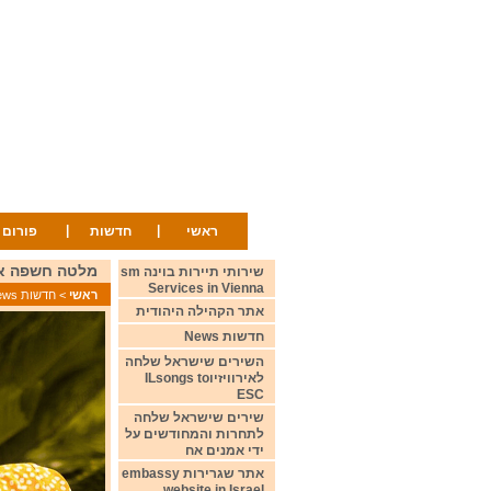
|
|
ראשי
חדשות
פורום
מלטה חשפה את שירה לתחרות 
שירותי תיירות בוינה sm
Services in Vienna
ראשי
>
חדשות News
אתר הקהילה היהודית
חדשות News
השירים שישראל שלחה
לאירוויזיוILsongs to
ESC
שירים שישראל שלחה
לתחרות והמחודשים על
ידי אמנים אח
אתר שגרירות embassy
website in Israel