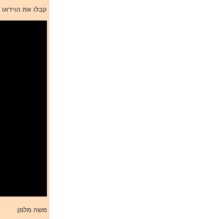
קבלו את הוידאו קליפ של השיר p of the song
משה מלמן