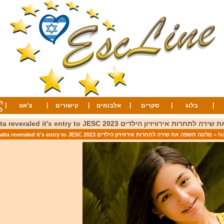
ה
|
|
|
|
|
|
בלוג
סקרים
אלבומים
קישורים
צ'אט
ל
אירוויזיון הילדים 2023 Malta reveraled it's entry to JESC
>
מלטה חשפה את שירה לתחרות אירוויזיון הילדים 2023 Malta reveraled it's entry to JESC