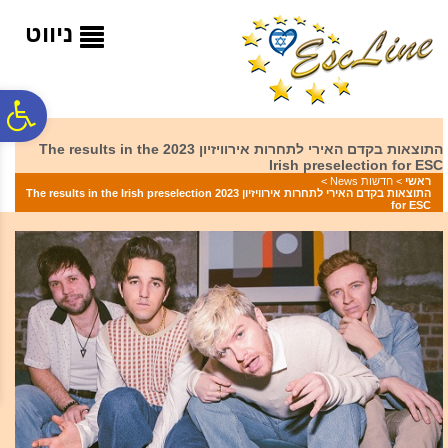
לתפריט
לתוכן
לתפריט
אתר
המרכזי
נגישות
ניווט
פ
התוצאות בקדם האירי לתחרות אירוויזיון 2023 The results in the
Irish preselection for ESC
סר
ראשי
>
חדשות News
>
התוצאות בקדם האירי לתחרות אירוויזיון 2023 The results in the Irish preselection
for ESC
נג