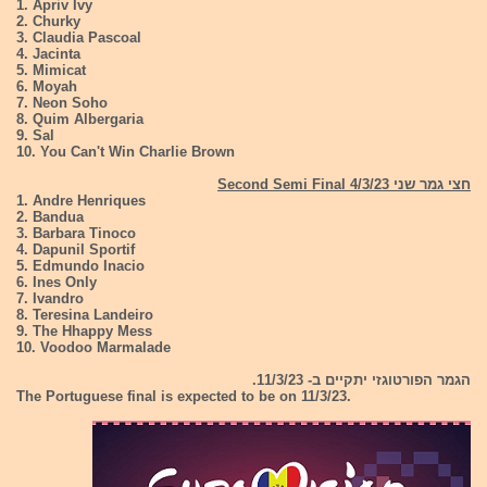
1. Apriv Ivy
2. Churky
3. Claudia Pascoal
4. Jacinta
5. Mimicat
6. Moyah
7. Neon Soho
8. Quim Albergaria
9. Sal
10. You Can't Win Charlie Brown
חצי גמר שני 4/3/23 Second Semi Final
1. Andre Henriques
2. Bandua
3. Barbara Tinoco
4. Dapunil Sportif
5. Edmundo Inacio
6. Ines Only
7. Ivandro
8. Teresina Landeiro
9. The Hhappy Mess
10. Voodoo Marmalade
הגמר הפורטוגזי יתקיים ב- 11/3/23.
The Portuguese final is expected to be on 11/3/23.