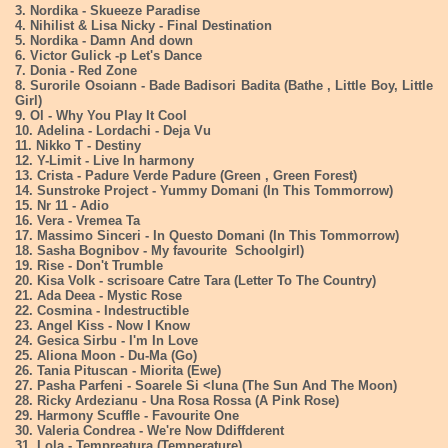
3. Nordika - Skueeze Paradise
4. Nihilist & Lisa Nicky - Final Destination
5. Nordika - Damn And down
6. Victor Gulick -p Let's Dance
7. Donia - Red Zone
8. Surorile Osoiann - Bade Badisori Badita (Bathe , Little Boy, Little
Girl)
9. Ol - Why You Play It Cool
10. Adelina - Lordachi - Deja Vu
11. Nikko T - Destiny
12. Y-Limit - Live In harmony
13. Crista - Padure Verde Padure (Green , Green Forest)
14. Sunstroke Project - Yummy Domani (In This Tommorrow)
15. Nr 11 - Adio
16. Vera - Vremea Ta
17. Massimo Sinceri - In Questo Domani (In This Tommorrow)
18. Sasha Bognibov - My favourite Schoolgirl)
19. Rise - Don't Trumble
20. Kisa Volk - scrisoare Catre Tara (Letter To The Country)
21. Ada Deea - Mystic Rose
22. Cosmina - Indestructible
23. Angel Kiss - Now I Know
24. Gesica Sirbu - I'm In Love
25. Aliona Moon - Du-Ma (Go)
26. Tania Pituscan - Miorita (Ewe)
27. Pasha Parfeni - Soarele Si <luna (The Sun And The Moon)
28. Ricky Ardezianu - Una Rosa Rossa (A Pink Rose)
29. Harmony Scuffle - Favourite One
30. Valeria Condrea - We're Now Ddiffderent
31. Lola - Tempreatura (Temperature)