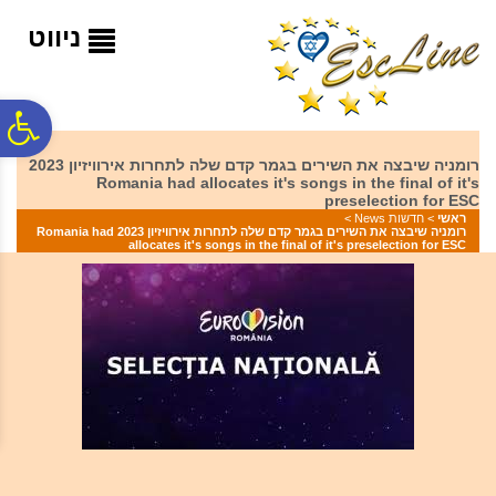
לתפריט
לתוכן
לתפריט
אתר
המרכזי
נגישות
ניווט
פ
רומניה שיבצה את השירים בגמר קדם שלה לתחרות אירוויזיון 2023
Romania had allocates it's songs in the final of it's
סר
preselection for ESC
ראשי
>
חדשות News
>
רומניה שיבצה את השירים בגמר קדם שלה לתחרות אירוויזיון 2023 Romania had
allocates it's songs in the final of it's preselection for ESC
נג