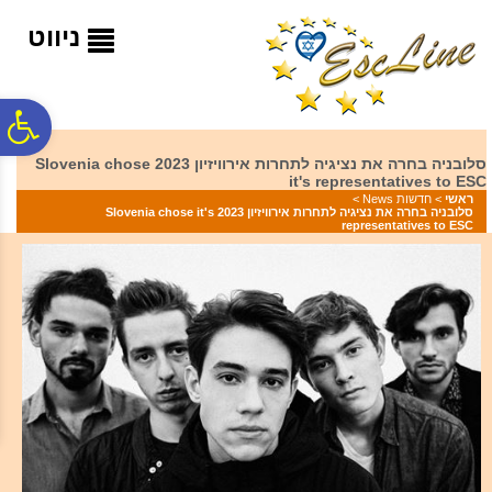
לתפריט
לתוכן
לתפריט
אתר
המרכזי
נגישות
ניווט
פ
סלובניה בחרה את נציגיה לתחרות אירוויזיון 2023 Slovenia chose
it's representatives to ESC
סר
ראשי
>
חדשות News
>
סלובניה בחרה את נציגיה לתחרות אירוויזיון 2023 Slovenia chose it's
representatives to ESC
נג