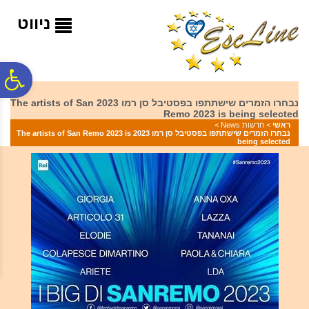
לתפריט
לתוכן
לתפריט
אתר
המרכזי
נגישות
ניווט
פ
נבחרו הזמרים שישתתפו בפסטיבל סן רמו 2023 The artists of San
Remo 2023 is being selected
סר
ראשי
>
חדשות News
>
נבחרו הזמרים שישתתפו בפסטיבל סן רמו 2023 The artists of San Remo 2023 is
being selected
נג