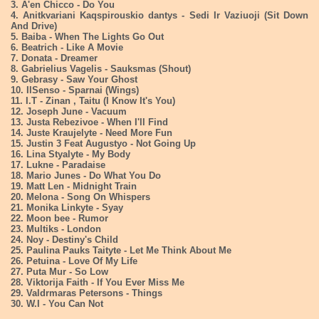
3. A'en Chicco - Do You
4. Anitkvariani Kaqspirouskio dantys - Sedi Ir Vaziuoji (Sit Down
And Drive)
5. Baiba - When The Lights Go Out
6. Beatrich - Like A Movie
7. Donata - Dreamer
8. Gabrielius Vagelis - Sauksmas (Shout)
9. Gebrasy - Saw Your Ghost
10. IlSenso - Sparnai (Wings)
11. I.T - Zinan , Taitu (I Know It's You)
12. Joseph June - Vacuum
13. Justa Rebezivoe - When I'll Find
14. Juste Kraujelyte - Need More Fun
15. Justin 3 Feat Augustyo - Not Going Up
16. Lina Styalyte - My Body
17. Lukne - Paradaise
18. Mario Junes - Do What You Do
19. Matt Len - Midnight Train
20. Melona - Song On Whispers
21. Monika Linkyte - Syay
22. Moon bee - Rumor
23. Multiks - London
24. Noy - Destiny's Child
25. Paulina Pauks Taityte - Let Me Think About Me
26. Petuina - Love Of My Life
27. Puta Mur - So Low
28. Viktorija Faith - If You Ever Miss Me
29. Valdrmaras Petersons - Things
30. W.I - You Can Not