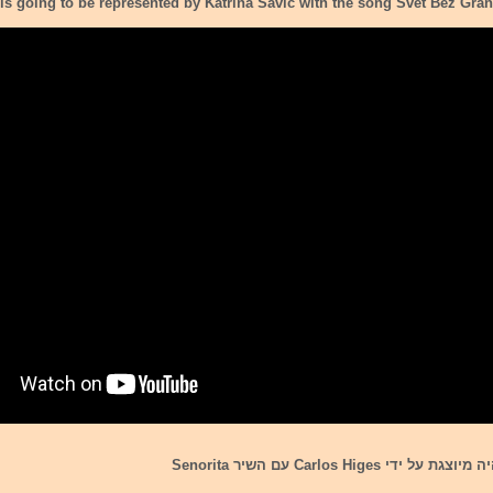
 is going to be represented by Katrina Savic with the song Svet Bez Gran
ידי Carlos Higes עם השיר Senorita