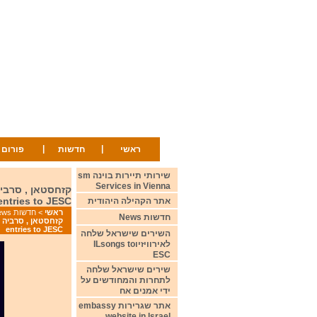
|
|
ראשי
חדשות
פורום
שירותי תיירות בוינה sm
Services in Vienna
entries to JESC
אתר הקהילה היהודית
ראשי
>
חדשות News
חדשות News
entries to JESC
השירים שישראל שלחה
לאירוויזיוILsongs to
ESC
שירים שישראל שלחה
לתחרות והמחודשים על
ידי אמנים אח
אתר שגרירות embassy
website in Israel