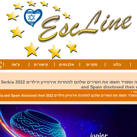
ה
|
|
|
|
|
|
בלוג
סקרים
אלבומים
קישורים
צ'אט
ל
קזחסטאן , סרביה וספרד חשפו את הש
and Spain disclosed their 
>
קזחסטאן , סרביה וספרד חשפו את השירים שלהם לתחרות אירוויזיון הילדים 2022 