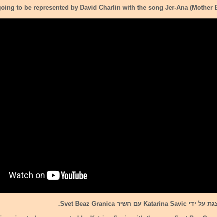
going to be represented by David Charlin with the song Jer-Ana (Mother E
Kat עם השיר Svet Beaz Granica.