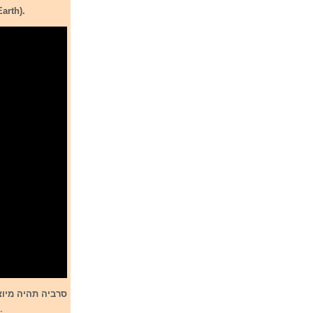
arth).
סרביה
תהיה מיוצגת על ידי arina Savic