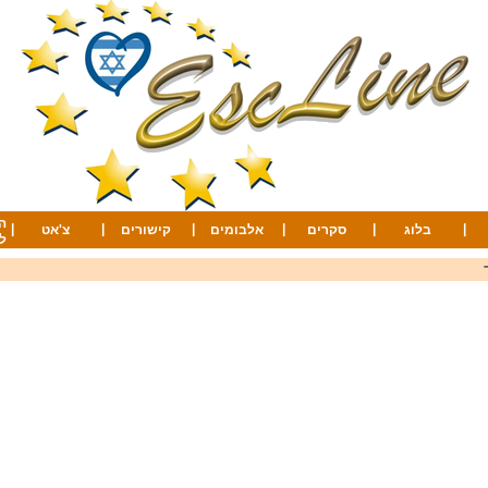
ה
|
|
|
|
|
|
בלוג
סקרים
אלבומים
קישורים
צ'אט
ל