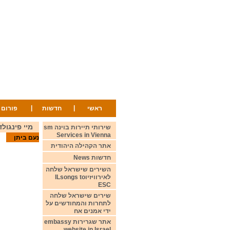
|
|
ראשי
חדשות
פורום
מיי פינגולד
שירותי תיירות בוינה sm
Services in Vienna
נעם ביתן
אתר הקהילה היהודית
חדשות News
השירים שישראל שלחה
לאירוויזיוILsongs to
ESC
שירים שישראל שלחה
לתחרות והמחודשים על
ידי אמנים אח
אתר שגרירות embassy
website in Israel